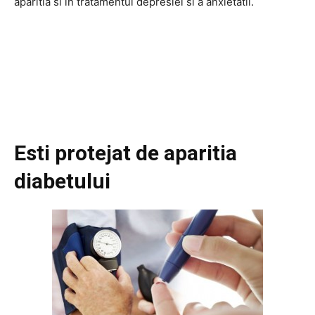
aparitia si in tratamentul depresiei si a anxietatii.
Esti protejat de aparitia
diabetului