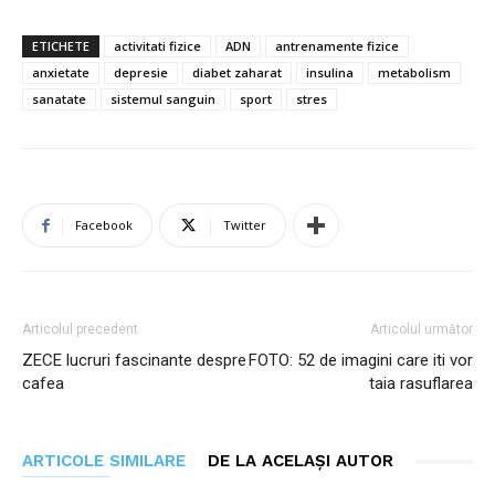
ETICHETE
activitati fizice
ADN
antrenamente fizice
anxietate
depresie
diabet zaharat
insulina
metabolism
sanatate
sistemul sanguin
sport
stres
Facebook
Twitter
Articolul precedent
Articolul următor
ZECE lucruri fascinante despre
FOTO: 52 de imagini care iti vor
cafea
taia rasuflarea
ARTICOLE SIMILARE
DE LA ACELAȘI AUTOR