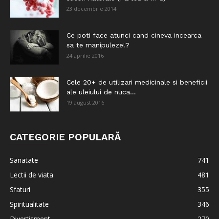
23 decembrie 2014
Ce poti face atunci cand cineva incearca
sa te manipuleze!?
24 aprilie 2016
Cele 20+ de utilizari medicinale si beneficii
ale uleiului de nuca...
19 august 2016
CATEGORIE POPULARĂ
Sanatate
741
Lectii de viata
481
Sfaturi
355
Spiritualitate
346
Divertisment
270