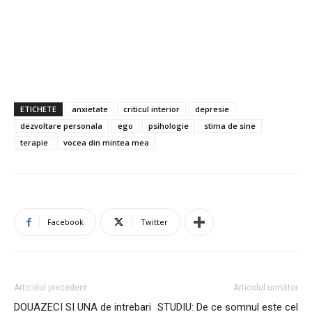
ETICHETE
anxietate
criticul interior
depresie
dezvoltare personala
ego
psihologie
stima de sine
terapie
vocea din mintea mea
Facebook
Twitter
Articolul precedent
Articolul următor
DOUAZECI SI UNA de intrebari
STUDIU: De ce somnul este cel