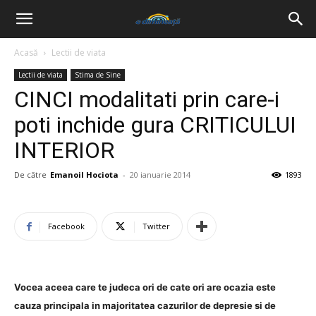
Acasă
Lectii de viata
Lectii de viata
Stima de Sine
CINCI modalitati prin care-i
poti inchide gura CRITICULUI
INTERIOR
De către
Emanoil Hociota
-
20 ianuarie 2014
1893
Facebook
Twitter
Vocea aceea care te judeca ori de cate ori are ocazia este
cauza principala in majoritatea cazurilor de depresie si de