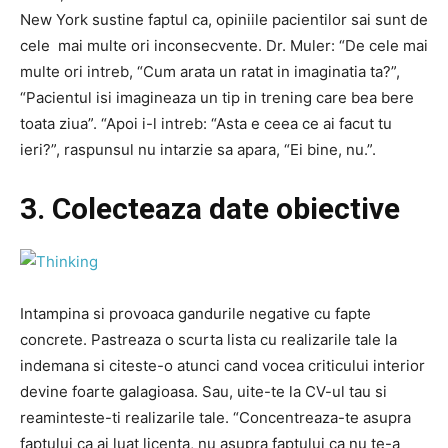
New York sustine faptul ca, opiniile pacientilor sai sunt de
cele mai multe ori inconsecvente. Dr. Muler: “De cele mai
multe ori intreb, “Cum arata un ratat in imaginatia ta?”,
“Pacientul isi imagineaza un tip in trening care bea bere
toata ziua”. “Apoi i-l intreb: “Asta e ceea ce ai facut tu
ieri?”, raspunsul nu intarzie sa apara, “Ei bine, nu.”.
3. Colecteaza date obiective
Intampina si provoaca gandurile negative cu fapte
concrete. Pastreaza o scurta lista cu realizarile tale la
indemana si citeste-o atunci cand vocea criticului interior
devine foarte galagioasa. Sau, uite-te la CV-ul tau si
reaminteste-ti realizarile tale. “Concentreaza-te asupra
faptului ca ai luat licenta, nu asupra faptului ca nu te-a