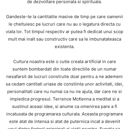
de dezvoltare personala si spirituala.
Gandeste-te la cantitatile masive de timp pe care oamenii
le cheltuiesc pe lucruri care nu au o legatura directa cu
viata lor. Tot timpul respectiv ar putea fi dedicat unui scop
mult mai inalt sau constructiv care sa le imbunatateasca
existenta.
Cultura noastra este o cutie creata artificial in care
suntem bombardati din toate directiile de un numar
nesafarsit de lucruri construite doar pentru a ne ademeni
sa cedam cantitati uriase de constiinta unor activitati, idei,
personalitati care nu numai ca nu ne ajuta, dar care ne si
impiedica progresul. Terrence McKenna a meditat si a
sustinut aceasi idee, si anume ca omenirea pare a fi
incatusata de programarea culturala. Aceasta programare
este atat de intensa si atat de puternica incat a devenit
unul dintre factorii principali ai vietii noastre. Functia sa,