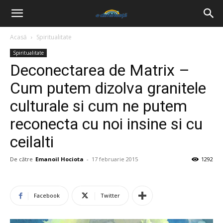
Acasă
Spiritualitate
Spiritualitate
Deconectarea de Matrix –
Cum putem dizolva granitele
culturale si cum ne putem
reconecta cu noi insine si cu
ceilalti
De către
Emanoil Hociota
-
17 februarie 2015
1292
Facebook
Twitter