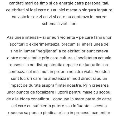
cantitati mari de timp si de energie catre personalitati,
celebritati si idei care nu au nici macar o singura legatura
cu viata lor de zi cu zi si care nu conteaza in marea
schema a vietii lor.
Pasiunea intensa – si uneori violenta – pe care fanii unor
sporturi o experimenteaza, precum si imersiunea de
sine in lumea “neglijenta” a celebritatilor sunt cateva
dintre modalitatile prin care cultura si societatea actuala
reusesc sa ne distrag atentia departe de lucrurile care
conteaza cel mai mult in propria noastra viata. Acestea
sunt lucruri care ne afecteaza in mod direct si au un
impact de durata asupra fiintei noastre. Prin creearea
unor puncte de focalizare iluzorii pentru mase cu scopul
de a le bloca constiinta – conduse in mare parte de catre
cei care au suficienta putere sau influenta – acestia
reusesc sa puna o piedica uriasa in procesul oamenilor