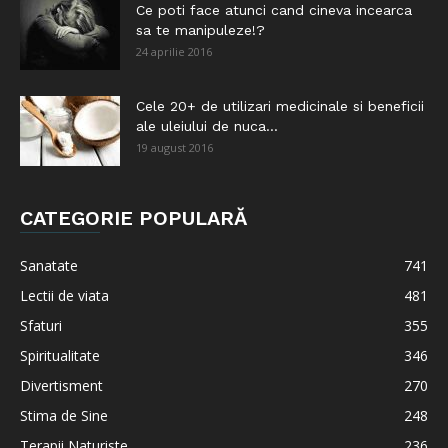
Ce poti face atunci cand cineva incearca
sa te manipuleze!?
24 aprilie 2016
Cele 20+ de utilizari medicinale si beneficii
ale uleiului de nuca...
19 august 2016
CATEGORIE POPULARĂ
Sanatate
741
Lectii de viata
481
Sfaturi
355
Spiritualitate
346
Divertisment
270
Stima de Sine
248
Terapii Naturiste
236