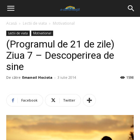
Acasă
Lectii de viata
Motivational
Lectii de viata
Motivational
(Programul de 21 de zile)
Ziua 7 – Descoperirea de
sine
De către
Emanoil Hociota
-
3 iulie 2014
1598
Facebook
Twitter