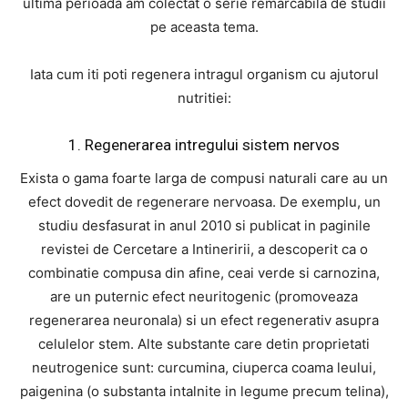
ultima perioada am colectat o serie remarcabila de studii
pe aceasta tema.
Iata cum iti poti regenera intragul organism cu ajutorul
nutritiei:
1. Regenerarea intregului sistem nervos
Exista o gama foarte larga de compusi naturali care au un
efect dovedit de regenerare nervoasa. De exemplu, un
studiu desfasurat in anul 2010 si publicat in paginile
revistei de Cercetare a Intineririi, a descoperit ca o
combinatie compusa din afine, ceai verde si carnozina,
are un puternic efect neuritogenic (promoveaza
regenerarea neuronala) si un efect regenerativ asupra
celulelor stem. Alte substante care detin proprietati
neutrogenice sunt: curcumina, ciuperca coama leului,
paigenina (o substanta intalnite in legume precum telina),