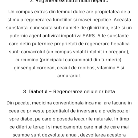
2. Regenerarea sistemului hepatic
Un compus extras din lemnul dulce are propietatea de a
stimula regenerarea functiilor si masei hepatice. Aceasta
substanta, cunoscuta sub numele de glicirizina, este si un
puternic agent antiviral impotriva SARS. Alte substante
care detin puternice proprietati de regenerare hepatica
sunt: carvacrolul (un compus volatil intalnit in oregano),
curcumina (principalul curcuminoid din turmeric),
ginsengul coreean, ceaiul de rooibos, vitamina E si
armurariul.
3. Diabetul – Regenerarea celulelor beta
Din pacate, medicina conventionala inca mai are lacune in
ceea ce priveste potentialul de inversare a predispoziei
spre diabet pe care o poseda leacurile naturale. In timp
ce diferite terapii si medicamente care mai de care mai
scumpe sunt dezvoltate anual, dezvoltarea acestora