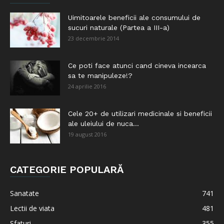
Uimitoarele beneficii ale consumului de
sucuri naturale (Partea a III-a)
23 decembrie 2014
Ce poti face atunci cand cineva incearca
sa te manipuleze!?
24 aprilie 2016
Cele 20+ de utilizari medicinale si beneficii
ale uleiului de nuca...
19 august 2016
CATEGORIE POPULARĂ
Sanatate
741
Lectii de viata
481
Sfaturi
355