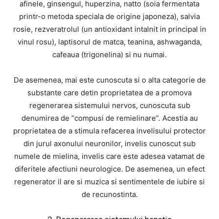
afinele, ginsengul, huperzina, natto (soia fermentata
printr-o metoda speciala de origine japoneza), salvia
rosie, rezveratrolul (un antioxidant intalnit in principal in
vinul rosu), laptisorul de matca, teanina, ashwaganda,
cafeaua (trigonelina) si nu numai.
De asemenea, mai este cunoscuta si o alta categorie de
substante care detin proprietatea de a promova
regenerarea sistemului nervos, cunoscuta sub
denumirea de “compusi de remielinare”. Acestia au
proprietatea de a stimula refacerea invelisului protector
din jurul axonului neuronilor, invelis cunoscut sub
numele de mielina, invelis care este adesea vatamat de
diferitele afectiuni neurologice. De asemenea, un efect
regenerator il are si muzica si sentimentele de iubire si
de recunostinta.