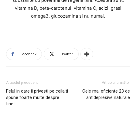
substante cu potential de regenerare. Acestea sunt:
vitamina D, beta-carotenul, vitamina C, acizii grasi
omega3, glucozamina si nu numai.
Facebook
Twitter
Articolul precedent
Articolul următor
Felul in care ii privesti pe ceilalti
Cele mai eficiente 23 de
spune foarte multe despre
antidepresive naturale
tine!