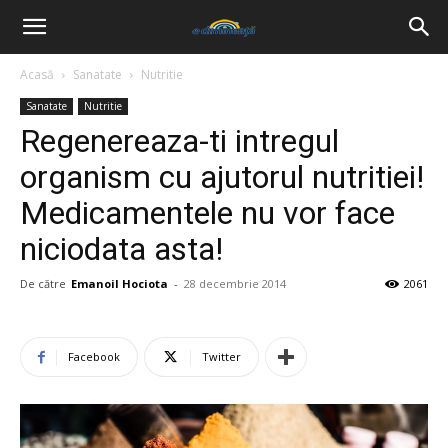
Acasă
Sanatate
Nutritie
Sanatate
Nutritie
Regenereaza-ti intregul
organism cu ajutorul nutritiei!
Medicamentele nu vor face
niciodata asta!
De către
Emanoil Hociota
-
28 decembrie 2014
2061
Facebook
Twitter