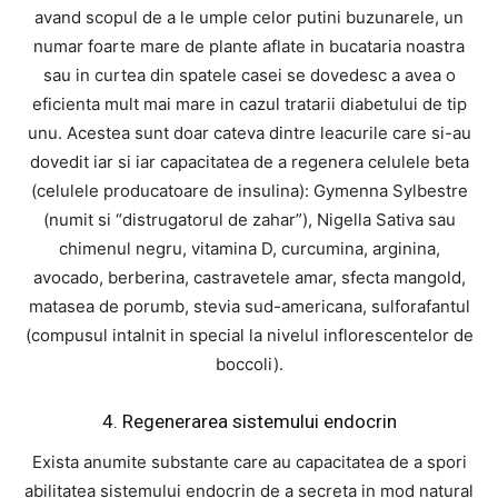
avand scopul de a le umple celor putini buzunarele, un
numar foarte mare de plante aflate in bucataria noastra
sau in curtea din spatele casei se dovedesc a avea o
eficienta mult mai mare in cazul tratarii diabetului de tip
unu. Acestea sunt doar cateva dintre leacurile care si-au
dovedit iar si iar capacitatea de a regenera celulele beta
(celulele producatoare de insulina): Gymenna Sylbestre
(numit si “distrugatorul de zahar”), Nigella Sativa sau
chimenul negru, vitamina D, curcumina, arginina,
avocado, berberina, castravetele amar, sfecta mangold,
matasea de porumb, stevia sud-americana, sulforafantul
(compusul intalnit in special la nivelul inflorescentelor de
boccoli).
4. Regenerarea sistemului endocrin
Exista anumite substante care au capacitatea de a spori
abilitatea sistemului endocrin de a secreta in mod natural