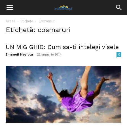
Acasă
Etichete
Cosmaruri
Etichetă: cosmaruri
UN MIG GHID: Cum sa-ti intelegi visele
Emanoil Hociota
-
22 ianuarie 2014
0