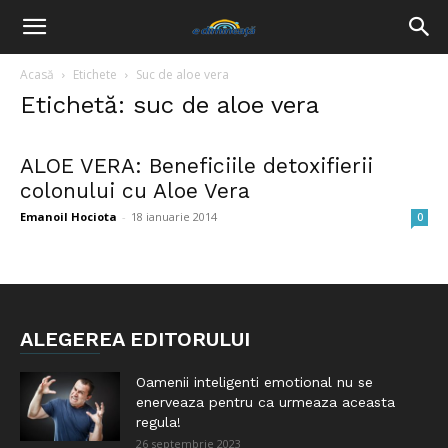
Acasă
Etichete
Suc de aloe vera
Etichetă: suc de aloe vera
ALOE VERA: Beneficiile detoxifierii
colonului cu Aloe Vera
Emanoil Hociota
-
18 ianuarie 2014
0
ALEGEREA EDITORULUI
Oamenii inteligenti emotional nu se
enerveaza pentru ca urmeaza aceasta
regula!
26 septembrie 2023