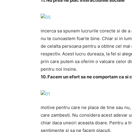
11. Nu prea ne plac interactiunile sociale
incerca sa spunem lucrurile corecte si de a 
nu te cunoastem foarte bine. Chiar si in lum
de celalta persoana pentru a obtine cel mai 
respectiv. Acest lucru dureaza, la fel si alege
prin care putem sa oferim o valoare celor di
pentru noi insine.
10. Facem un efort sa ne comportam ca si c
motive pentru care ne place de tine sau nu, 
care zambesti. Nu considera acest adevar un
chiar daca uneori aceasta doare. Pentru a 
sentimente si sa ne facem placuti.