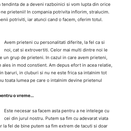
 tendinta de a deveni razboinici si vom lupta din orice
e prietenii! In compania potrivita inflorim, stralucim.
i potriviti, iar atunci cand o facem, oferim totul.
Avem prieteni cu personalitati diferite, la fel ca si
noi, cat si extrovertiti. Celor mai multi dintre noi le
e un grup de prieteni. In cazul in care avem prieteni,
m ales in mod constient. Am depus efort in acea relatie,
n baruri, in cluburi si nu ne este frica sa intalnim tot
nu toata lumea pe care o intalnim devine prietenul
, pentru o vreme…
Este necesar sa facem asta pentru a ne intelege cu
cei din jurul nostru. Putem sa fim cu adevarat viata
r la fel de bine putem sa fim extrem de tacuti si doar