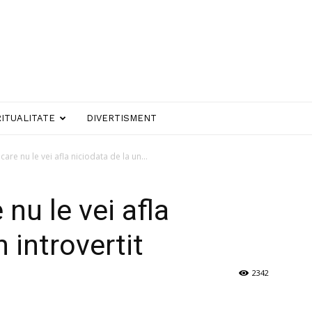
RITUALITATE
DIVERTISMENT
care nu le vei afla niciodata de la un...
 nu le vei afla
 introvertit
2342