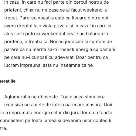
In cazul in care nu faci parte din cercul nostru de
prieteni, chiar nu ne pasa ce ai facut weekend-ul
trecut. Parerea noastra este ca fiecare dintre noi
avem dreptul la o viata privata si in cazul in care ai
ales sa-ti petreci weekendul beat sau batandu-ti
prietena, e treaba ta. Noi nu judecam si suntem de
parere ca nu merita sa-ti irosesti energia cu oameni
pe care nu-i cunosti cu adevarat. Doar pentru ca
lucram impreuna, asta nu inseamna ca ne
eratiile
Aglomeratia ne oboseste. Toata acea stimulare
excesiva ne ameteste intr-o oarecare masura. Unii
de a imprumuta energia celor din jurul lor cu o foarte
 cunoastem pe toata lumea si devenim usor coplesiti
tre.