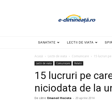
E-
dimineata
SANATATE
LECTII DE VIATA
SPI
Acasă
Lectii de viata
Comunicare
15 lucruri pe 
Lectii de viata
Comunicare
Relatii
15 lucruri pe care
niciodata de la un
De către
Emanoil Hociota
-
20 aprilie 2014