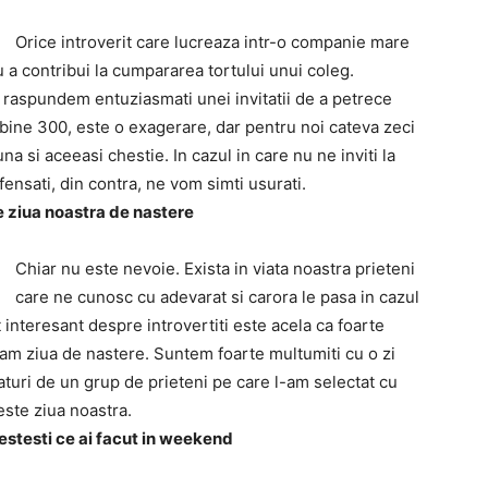
Orice introverit care lucreaza intr-o companie mare
u a contribui la cumpararea tortului unui coleg.
a raspundem entuziasmati unei invitatii de a petrece
bine 300, este o exagerare, dar pentru noi cateva zeci
 si aceeasi chestie. In cazul in care nu ne inviti la
ensati, din contra, ne vom simti usurati.
e ziua noastra de nastere
Chiar nu este nevoie. Exista in viata noastra prieteni
care ne cunosc cu adevarat si carora le pasa in cazul
 interesant despre introvertiti este acela ca foarte
bam ziua de nastere. Suntem foarte multumiti cu o zi
aturi de un grup de prieteni pe care l-am selectat cu
este ziua noastra.
estesti ce ai facut in weekend