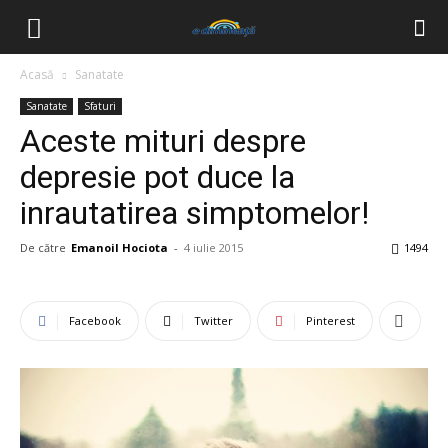
Acasă
Sanatate
Sanatate
Sfaturi
Aceste mituri despre
depresie pot duce la
inrautatirea simptomelor!
De către
Emanoil Hociota
-
4 iulie 2015
1494
Facebook
Twitter
Pinterest