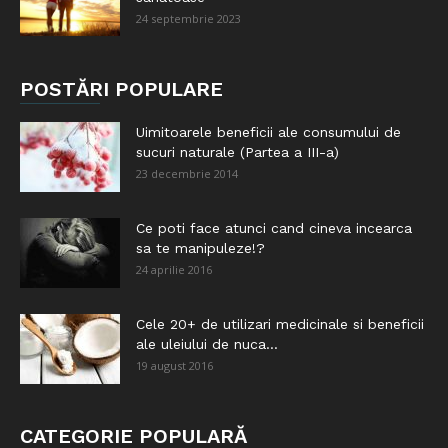
24 septembrie 2023
POSTĂRI POPULARE
Uimitoarele beneficii ale consumului de
sucuri naturale (Partea a III-a)
23 decembrie 2014
Ce poti face atunci cand cineva incearca
sa te manipuleze!?
24 aprilie 2016
Cele 20+ de utilizari medicinale si beneficii
ale uleiului de nuca...
19 august 2016
CATEGORIE POPULARĂ