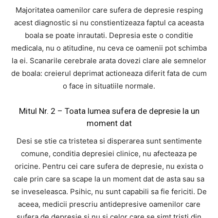
Majoritatea oamenilor care sufera de depresie resping
acest diagnostic si nu constientizeaza faptul ca aceasta
boala se poate inrautati. Depresia este o conditie
medicala, nu o atitudine, nu ceva ce oamenii pot schimba
la ei. Scanarile cerebrale arata dovezi clare ale semnelor
de boala: creierul deprimat actioneaza diferit fata de cum
o face in situatiile normale.
Mitul Nr. 2 – Toata lumea sufera de depresie la un
moment dat
Desi se stie ca tristetea si disperarea sunt sentimente
comune, conditia depresiei clinice, nu afecteaza pe
oricine. Pentru cei care sufera de depresie, nu exista o
cale prin care sa scape la un moment dat de asta sau sa
se inveseleasca. Psihic, nu sunt capabili sa fie fericiti. De
aceea, medicii prescriu antidepresive oamenilor care
sufera de depresie si nu si celor care se simt tristi din