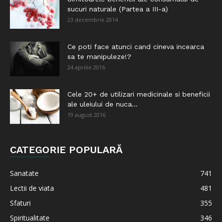
sucuri naturale (Partea a III-a)
23 decembrie 2014
Ce poti face atunci cand cineva incearca
sa te manipuleze!?
24 aprilie 2016
Cele 20+ de utilizari medicinale si beneficii
ale uleiului de nuca...
19 august 2016
CATEGORIE POPULARĂ
Sanatate
741
Lectii de viata
481
Sfaturi
355
Spiritualitate
346