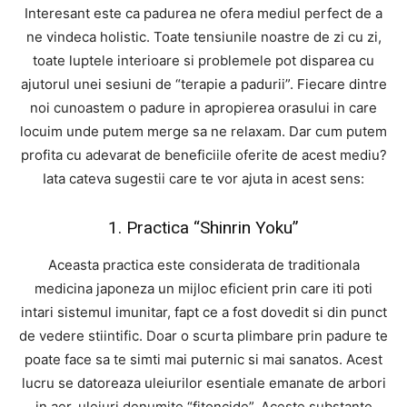
Interesant este ca padurea ne ofera mediul perfect de a
ne vindeca holistic. Toate tensiunile noastre de zi cu zi,
toate luptele interioare si problemele pot disparea cu
ajutorul unei sesiuni de “terapie a padurii”. Fiecare dintre
noi cunoastem o padure in apropierea orasului in care
locuim unde putem merge sa ne relaxam. Dar cum putem
profita cu adevarat de beneficiile oferite de acest mediu?
Iata cateva sugestii care te vor ajuta in acest sens:
1. Practica “Shinrin Yoku”
Aceasta practica este considerata de traditionala
medicina japoneza un mijloc eficient prin care iti poti
intari sistemul imunitar, fapt ce a fost dovedit si din punct
de vedere stiintific. Doar o scurta plimbare prin padure te
poate face sa te simti mai puternic si mai sanatos. Acest
lucru se datoreaza uleiurilor esentiale emanate de arbori
in aer, uleiuri denumite “fitoncide”. Aceste substante