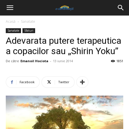
Acasă
Sanatate
Sanatate
Sfaturi
Adevarata putere terapeutica
a copacilor sau „Shirin Yoku”
De către
Emanoil Hociota
-
13 iunie 2014
1851
Facebook
Twitter