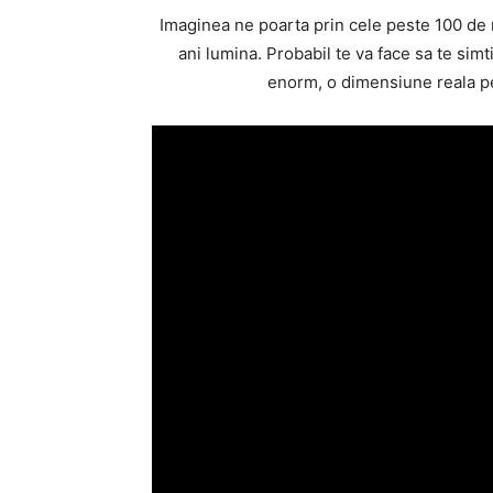
Imaginea ne poarta prin cele peste 100 de 
ani lumina. Probabil te va face sa te simt
enorm, o dimensiune reala pe