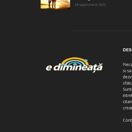
24 septembrie 2023
DES
Fiec
si s
dezv
sfatu
Sunte
intre
citar
crear
Cont