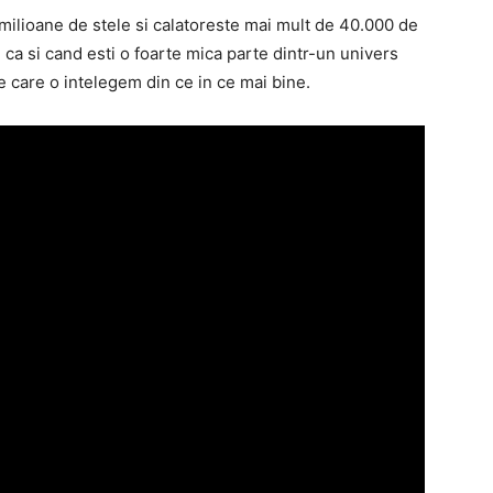
milioane de stele si calatoreste mai mult de 40.000 de
i ca si cand esti o foarte mica parte dintr-un univers
 care o intelegem din ce in ce mai bine.