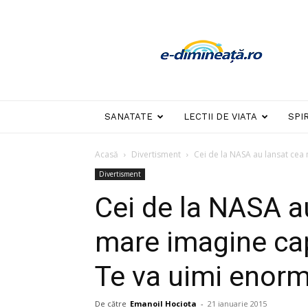
E-
dimineata
SANATATE
LECTII DE VIATA
SPI
Acasă
Divertisment
Cei de la NASA au lansat cea
Divertisment
Cei de la NASA a
mare imagine ca
Te va uimi enorm
De către
Emanoil Hociota
-
21 ianuarie 2015