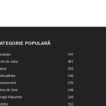
ATEGORIE POPULARĂ
anatate
741
ctii de viata
481
aturi
355
iritualitate
346
vertisment
270
ima de Sine
248
rapii Naturiste
236
tritie
182