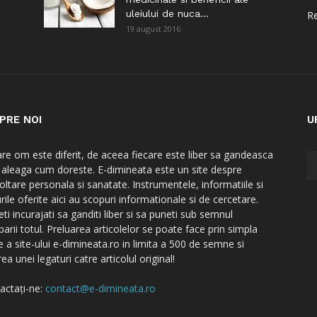
uleiului de nuca...
Re
19 august 2016
PRE NOI
U
are om este diferit, de aceea fiecare este liber sa gandeasca
a aleaga cum doreste. E-dimineata este un site despre
oltare personala si sanatate. Instrumentele, informatiile si
rile oferite aici au scopuri informationale si de cercetare.
ti incurajati sa ganditi liber si sa puneti sub semnul
barii totul. Preluarea articolelor se poate face prin simpla
e a site-ului e-dimineata.ro in limita a 500 de semne si
ea unei legaturi catre articolul original!
actați-ne:
contact@e-dimineata.ro