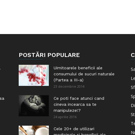
POSTĂRI POPULARE
C
l
Uimitoarele beneficii ale
S
consumului de sucuri naturale
Le
(Partea a III-a)
23 decembrie 2014
Sf
Sp
 sa
Ce poti face atunci cand
cineva incearca sa te
Di
manipuleze!?
St
24 aprilie 2016
Te
i
Cele 20+ de utilizari
Nu
medicinale si beneficii ale