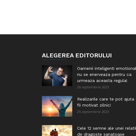
ALEGEREA EDITORULUI
Oamenii inteligenti emotiona
nu se enerveaza pentru ca
urmeaza aceasta regula!
26 septembrie 2023
Realizarile care te pot ajuta
fii motivat zilnic!
25 septembrie 2023
Cele 12 semne ale unei relati
de dragoste sanatoase