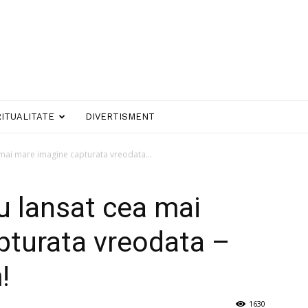
RITUALITATE
DIVERTISMENT
 mai mare imagine capturata vreodata...
u lansat cea mai
pturata vreodata –
!
1630