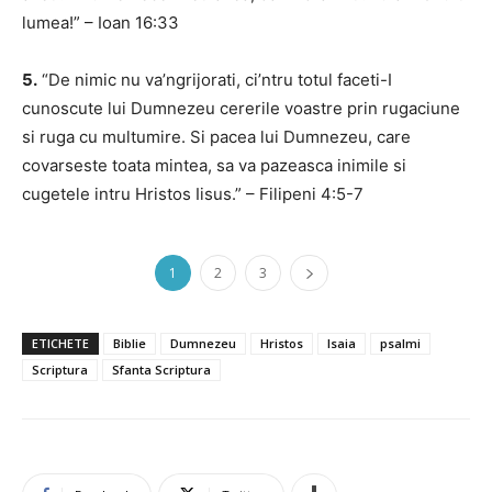
lumea!” – Ioan 16:33
5.
“De nimic nu va’ngrijorati, ci’ntru totul faceti-I
cunoscute lui Dumnezeu cererile voastre prin rugaciune
si ruga cu multumire. Si pacea lui Dumnezeu, care
covarseste toata mintea, sa va pazeasca inimile si
cugetele intru Hristos Iisus.” – Filipeni 4:5-7
1
2
3
ETICHETE
Biblie
Dumnezeu
Hristos
Isaia
psalmi
Scriptura
Sfanta Scriptura