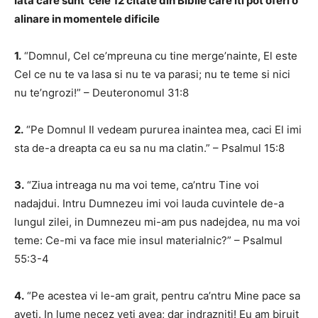
Iata care sunt cele 12 citate din Biblie care iti pot oferi o
alinare in momentele dificile
1.
“Domnul, Cel ce’mpreuna cu tine merge’nainte, El este
Cel ce nu te va lasa si nu te va parasi; nu te teme si nici
nu te’ngrozi!” – Deuteronomul 31:8
2.
“Pe Domnul Il vedeam pururea inaintea mea, caci El imi
sta de-a dreapta ca eu sa nu ma clatin.” – Psalmul 15:8
3.
“Ziua intreaga nu ma voi teme, ca’ntru Tine voi
nadajdui. Intru Dumnezeu imi voi lauda cuvintele de-a
lungul zilei, in Dumnezeu mi-am pus nadejdea, nu ma voi
teme: Ce-mi va face mie insul materialnic?” – Psalmul
55:3-4
4.
“Pe acestea vi le-am grait, pentru ca’ntru Mine pace sa
aveti. In lume necez veti avea; dar indrazniti! Eu am biruit