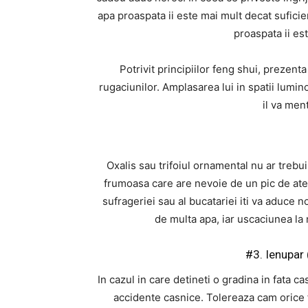
apa proaspata ii este mai mult decat suficie
proaspata ii es
Potrivit principiilor feng shui, prezen
rugaciunilor. Amplasarea lui in spatii lumin
il va men
Oxalis sau trifoiul ornamental nu ar trebu
frumoasa care are nevoie de un pic de aten
sufrageriei sau al bucatariei iti va aduce no
de multa apa, iar uscaciunea la n
#3. Ienupar
In cazul in care detineti o gradina in fata ca
accidente casnice. Tolereaza cam orice f