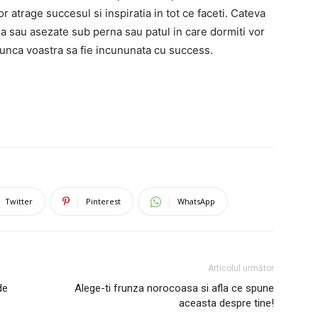
 atrage succesul si inspiratia in tot ce faceti. Cateva
da sau asezate sub perna sau patul in care dormiti vor
munca voastra sa fie incununata cu success.
Twitter
Pinterest
WhatsApp
Articolul următor
de
Alege-ti frunza norocoasa si afla ce spune
aceasta despre tine!