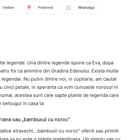
Twitter
Pinterest
WhatsApp
ulte legende. Una dintre legende spune ca Eva, dupa
 patru foi ca amintire din Gradina Edenului. Exista multe
egendar. Nu putini dintre noi, in copilarie, am cautat
i sau cinci petale, in speranta ca vom cunoaste norocul in
nu numai, acestea sunt cele sapte plante de legenda care
 belsugul in casa ta:
iana sau „bambusul cu noroc”.
iatice stravechi, „bambusii cu noroc” oferiti sau primiti
irea sa nu este o planta pretentioasa. Un simplu vas cu