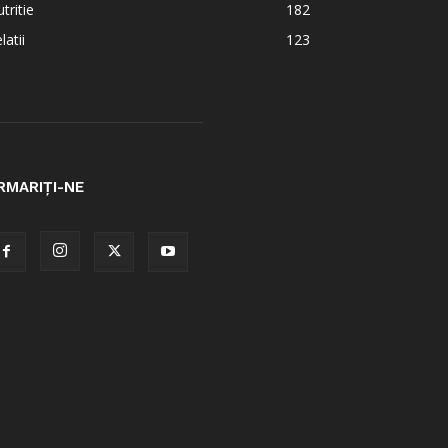
tritie
182
latii
123
RMARIȚI-NE