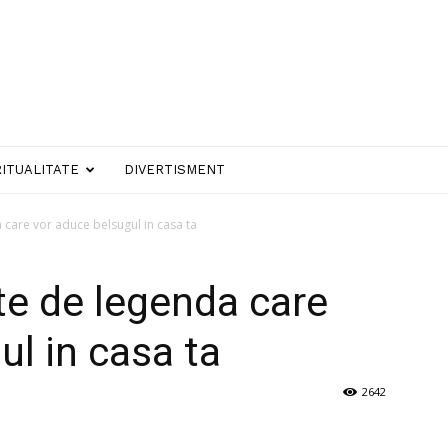
RITUALITATE
DIVERTISMENT
 care vor aduce belsugul in casa ta
e de legenda care
ul in casa ta
2642