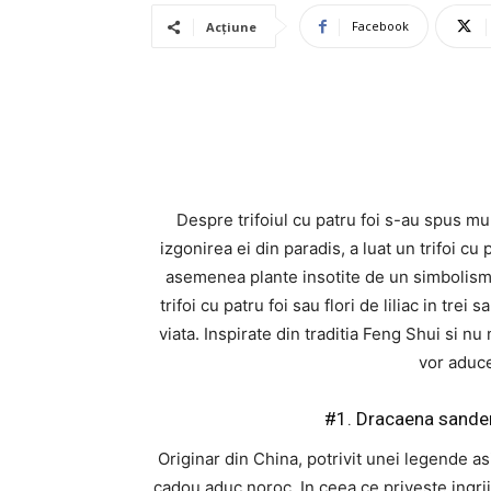
Facebook
Acțiune
Despre trifoiul cu patru foi s-au spus m
izgonirea ei din paradis, a luat un trifoi cu
asemenea plante insotite de un simbolism l
trifoi cu patru foi sau flori de liliac in tre
viata. Inspirate din traditia Feng Shui si 
vor aduce
#1. Dracaena sander
Originar din China, potrivit unei legende as
cadou aduc noroc. In ceea ce priveste ingrij