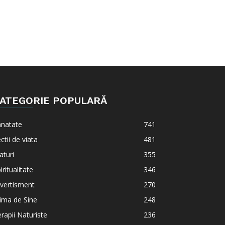
ATEGORIE POPULARĂ
anatate
741
ctii de viata
481
aturi
355
iritualitate
346
vertisment
270
ima de Sine
248
rapii Naturiste
236