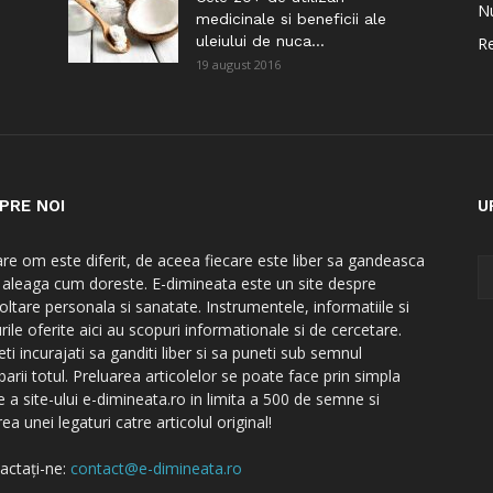
Nu
medicinale si beneficii ale
uleiului de nuca...
Re
19 august 2016
PRE NOI
U
are om este diferit, de aceea fiecare este liber sa gandeasca
a aleaga cum doreste. E-dimineata este un site despre
oltare personala si sanatate. Instrumentele, informatiile si
rile oferite aici au scopuri informationale si de cercetare.
ti incurajati sa ganditi liber si sa puneti sub semnul
barii totul. Preluarea articolelor se poate face prin simpla
e a site-ului e-dimineata.ro in limita a 500 de semne si
ea unei legaturi catre articolul original!
actați-ne:
contact@e-dimineata.ro