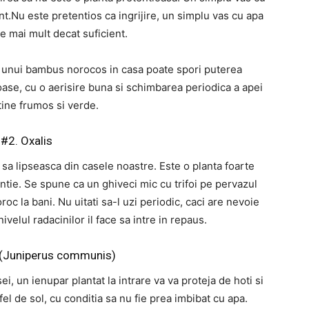
nt.Nu este pretentios ca ingrijire, un simplu vas cu apa
te mai mult decat suficient.
ta unui bambus norocos in casa poate spori puterea
oase, cu o aerisire buna si schimbarea periodica a apei
tine frumos si verde.
#2. Oxalis
i sa lipseasca din casele noastre. Este o planta foarte
tie. Se spune ca un ghiveci mic cu trifoi pe pervazul
roc la bani. Nu uitati sa-l uzi periodic, caci are nevoie
ivelul radacinilor il face sa intre in repaus.
 (Juniperus communis)
sei, un ienupar plantat la intrare va va proteja de hoti si
el de sol, cu conditia sa nu fie prea imbibat cu apa.