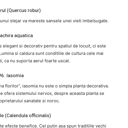
arul (Quercus robur)
unui stejar va mareste sansele unei vieti imbelsugate.
achira aquatica
legant si decorativ pentru spatiul de locuit, ci este
Lumina si caldura sunt conditiile de cultura cele mai
ti, ca nu suporta aerul foarte uscat.
#6. Iasomia
 florilor”, iasomia nu este o simpla planta decorativa.
le ofera sistemului nervos, despre aceasta planta se
prietarului sanatate si noroc.
e (Calendula officinalis)
te efecte benefice. Cel putin asa spun traditiile vechi