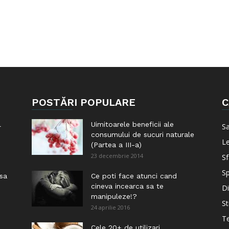
POSTĂRI POPULARE
C
l
Uimitoarele beneficii ale
S
consumului de sucuri naturale
Le
(Partea a III-a)
23 decembrie 2014
Sf
Sp
 sa
Ce poti face atunci cand
cineva incearca sa te
Di
manipuleze!?
St
24 aprilie 2016
Te
i
Cele 20+ de utilizari