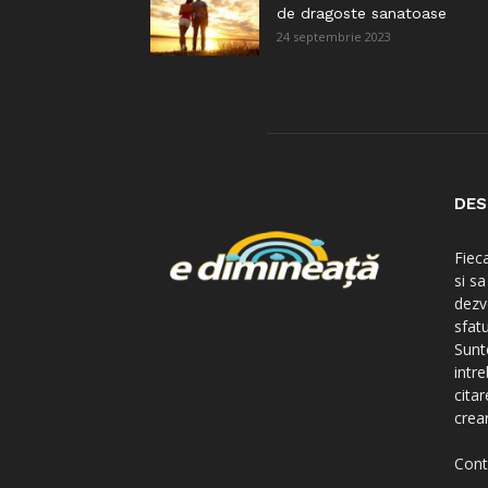
de dragoste sanatoase
24 septembrie 2023
DES
Fiec
si s
dezv
sfatu
Sunte
intre
citar
crear
Cont