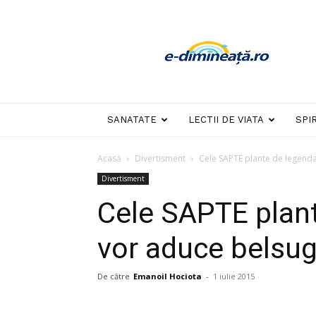
E-
dimineata
SANATATE
LECTII DE VIATA
SPI
Acasă
Divertisment
Cele SAPTE plante de legenda
Divertisment
Cele SAPTE plant
vor aduce belsug
De către
Emanoil Hociota
-
1 iulie 2015