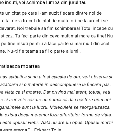
e insuti, vei schimba lumea din jurul tau
e un citat pe care l-am auzit fiecare dintre noi de
citat ne-a trecut de atat de multe ori pe la urechi se
devarat. Noi trebuie sa fim schimbarea! Totul incepe cu
est caz. Tu faci parte din ceva mult mai mare ca tine! Nu
i pe tine insuti pentru a face parte si mai mult din acel
e. Nu-ti fie teama sa fii o parte a lumii.
ratiseaza moartea
mas salbatica si nu a fost calcata de om, veti observa si
 cazatoare si o materie in descompunere la fiecare pas.
ne viata ca si moarte. Dar privind mai atent, totusi, veti
te si frunzele cazute nu numai ca dau nastere unei noi
oorgansimele sunt la lucru. Moleculele se reorganizeaza.
u exista decat metemorfoza diferitelor forme de viata.
este opusul vietii. Viata nu are un opus. Opusul mortii
a este eterna.”
– Eckhart Tolle