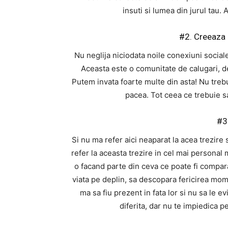
insuti si lumea din jurul tau. 
#2. Creeaza n
Nu neglija niciodata noile conexiuni social
Aceasta este o comunitate de calugari, de
Putem invata foarte multe din asta! Nu trebu
pacea. Tot ceea ce trebuie sa
#3
Si nu ma refer aici neaparat la acea trezir
refer la aceasta trezire in cel mai personal
o facand parte din ceva ce poate fi compara
viata pe deplin, sa descopara fericirea mo
ma sa fiu prezent in fata lor si nu sa le e
diferita, dar nu te impiedica p