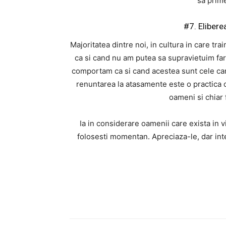
sa prime
#7. Eliber
Majoritatea dintre noi, in cultura in care tra
ca si cand nu am putea sa supravietuim fara
comportam ca si cand acestea sunt cele car
renuntarea la atasamente este o practica ob
oameni si chiar f
Ia in considerare oamenii care exista in vi
folosesti momentan. Apreciaza-le, dar inte