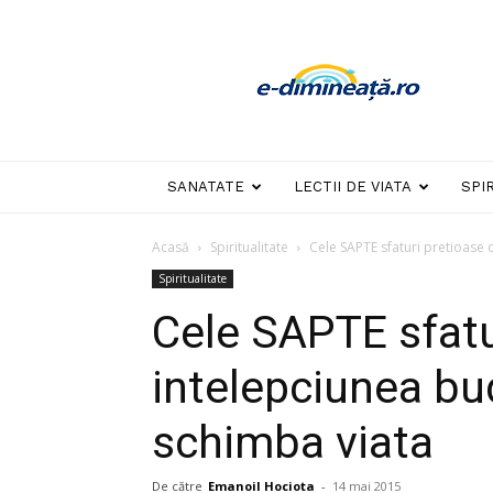
E-
dimineata
SANATATE
LECTII DE VIATA
SPI
Acasă
Spiritualitate
Cele SAPTE sfaturi pretioase d
Spiritualitate
Cele SAPTE sfatu
intelepciunea bud
schimba viata
De către
Emanoil Hociota
-
14 mai 2015