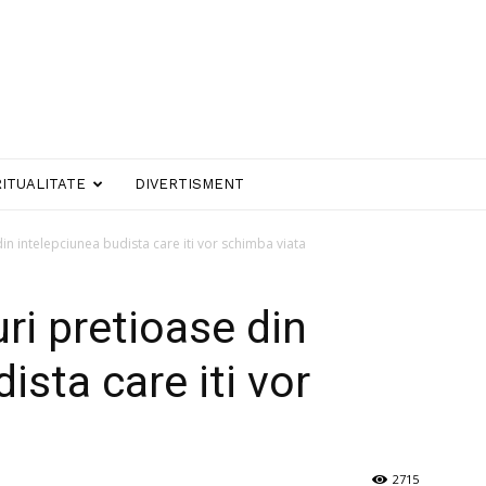
RITUALITATE
DIVERTISMENT
in intelepciunea budista care iti vor schimba viata
ri pretioase din
ista care iti vor
2715