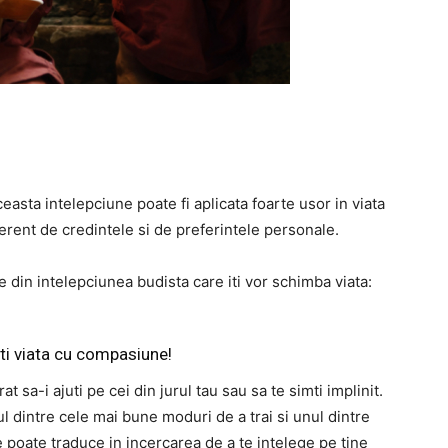
asta intelepciune poate fi aplicata foarte usor in viata
iferent de credintele si de preferintele personale.
e din intelepciunea budista care iti vor schimba viata:
-ti viata cu compasiune!
sa-i ajuti pe cei din jurul tau sau sa te simti implinit.
ul dintre cele mai bune moduri de a trai si unul dintre
poate traduce in incercarea de a te intelege pe tine