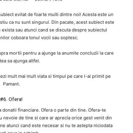
iect evitat de foarte multi dintre noi! Acesta este un
tiu ca nu sunt singurul. Din pacate, acest subiect este
u exista sau atunci cand se discuta despre subiectul
ilor coboara tonul vocii sau soptesc.
pra mortii pentru a ajunge la anumite concluzii la care
tea sa ajunga altfel.
zi mult mai mult viata si timpul pe care l-ai primit pe
Pamant.
#6. Ofera!
 donatii financiare. Ofera o parte din tine. Ofera-te
au nevoie de tine si care ar aprecia orice gest venit din
tine atunci cand este necesar si nu te astepta niciodata