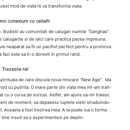
Acest mod de viata iti va transforma viata.
oi conexiuni cu ceilalti
e. Budistii au comunitati de calugari numite “Sanghas”.
 calugarite si de laici care practica pacea impreuna.
ie neaparat sa fii un pacifist perfect pentru a promova
 faci este sa ti-o doresti in primul rand.
. Trezeste-te!
e spirituala de care discuta noua miscare “New Age”. Ma
 mod cu putinta. O mare parte din viata mea mi-am trait-
t cu o cursa de soricei. Astfel, am ajuns sa-mi traiesc
ment de moment, sa depasesc luptele vietii straduindu-
vit. Aceasta a fost trezirea mea. A ta poate lua o forma
e tine insuti sa o experimentezi pe deplin.