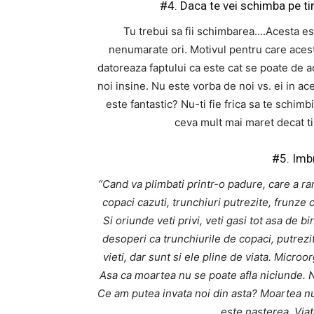
#4. Daca te vei schimba pe tin
Tu trebui sa fii schimbarea….Acesta est
nenumarate ori. Motivul pentru care acest 
datoreaza faptului ca este cat se poate de a
noi insine. Nu este vorba de noi vs. ei in ac
este fantastic? Nu-ti fie frica sa te schimb
ceva mult mai maret decat tin
#5. Imb
“Cand va plimbati printr-o padure, care a ra
copaci cazuti, trunchiuri putrezite, frunze
Si oriunde veti privi, veti gasi tot asa de bi
desoperi ca trunchiurile de copaci, putrezi
vieti, dar sunt si ele pline de viata. Micr
Asa ca moartea nu se poate afla niciunde. N
Ce am putea invata noi din asta? Moartea nu 
este nasterea. Viat