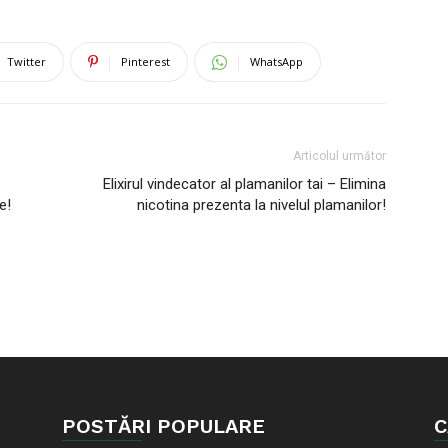
Twitter
Pinterest
WhatsApp
Articolul următor
Elixirul vindecator al plamanilor tai – Elimina
e!
nicotina prezenta la nivelul plamanilor!
POSTĂRI POPULARE
C