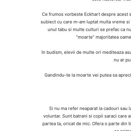
Ce frumos vorbeste Eckhart despre acest sub
subiect cu care m-am luptat multa vreme si s
unul tabu si multe culturi se prefac ca n
“moarte” majoritatea oamen
In budism, elevii de multe ori mediteaza asu
nu ar pu
Gandindu-te la moarte vei putea sa aprecie
Si nu ma refer neaparat la cadouri sau la
voluntar. Sunt batrani si copii saraci care 
partea ta, oricat de mic. Ofera o parte din 