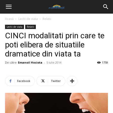
Acasă
Lectii de viata
Relatii
Lectii de viata
Relatii
CINCI modalitati prin care te
poti elibera de situatiile
dramatice din viata ta
De către
Emanoil Hociota
-
5 iulie 2014
1759
Facebook
Twitter