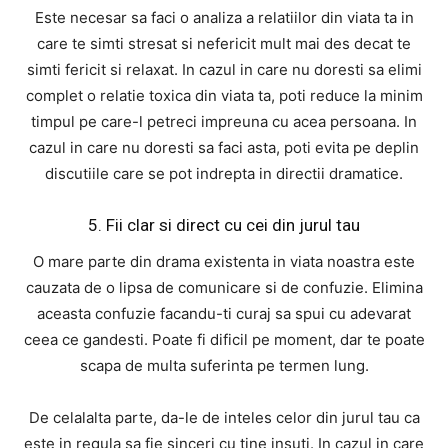
Este necesar sa faci o analiza a relatiilor din viata ta in
care te simti stresat si nefericit mult mai des decat te
simti fericit si relaxat. In cazul in care nu doresti sa elimi
complet o relatie toxica din viata ta, poti reduce la minim
timpul pe care-l petreci impreuna cu acea persoana. In
cazul in care nu doresti sa faci asta, poti evita pe deplin
discutiile care se pot indrepta in directii dramatice.
5. Fii clar si direct cu cei din jurul tau
O mare parte din drama existenta in viata noastra este
cauzata de o lipsa de comunicare si de confuzie. Elimina
aceasta confuzie facandu-ti curaj sa spui cu adevarat
ceea ce gandesti. Poate fi dificil pe moment, dar te poate
scapa de multa suferinta pe termen lung.
De celalalta parte, da-le de inteles celor din jurul tau ca
este in regula sa fie sinceri cu tine insuti. In cazul in care