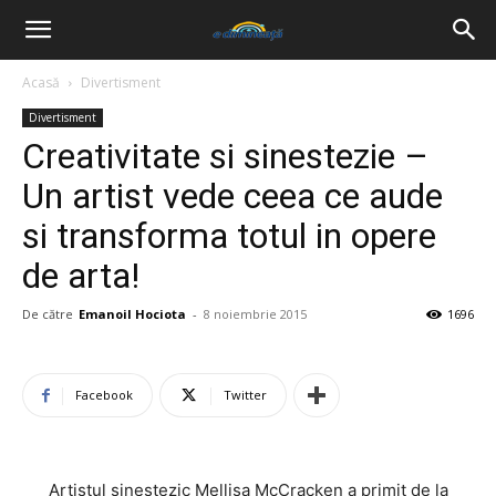
Acasă
Divertisment
Divertisment
Creativitate si sinestezie –
Un artist vede ceea ce aude
si transforma totul in opere
de arta!
De către
Emanoil Hociota
-
8 noiembrie 2015
1696
Facebook
Twitter
Artistul sinestezic Mellisa McCracken a primit de la