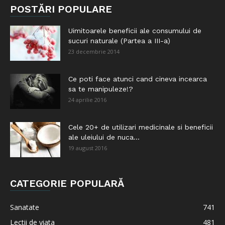
POSTĂRI POPULARE
Uimitoarele beneficii ale consumului de
sucuri naturale (Partea a III-a)
23 decembrie 2014
Ce poti face atunci cand cineva incearca
sa te manipuleze!?
24 aprilie 2016
Cele 20+ de utilizari medicinale si beneficii
ale uleiului de nuca...
19 august 2016
CATEGORIE POPULARĂ
Sanatate
741
Lectii de viata
481