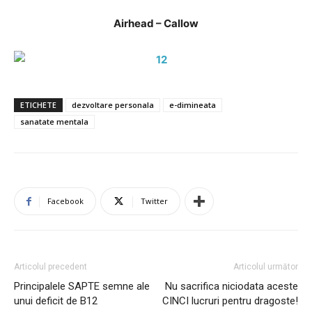
Airhead – Callow
ETICHETE
dezvoltare personala
e-dimineata
sanatate mentala
Facebook
Twitter
Articolul precedent
Articolul următor
Principalele SAPTE semne ale
Nu sacrifica niciodata aceste
unui deficit de B12
CINCI lucruri pentru dragoste!