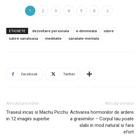
1
2
3
4
5
6
ETICHETE
dezvoltare personala
e-dimineata
iubire
iubire sanatoasa
meditatie
sanatate mentala
Facebook
Twitter
Articolul precedent
Articolul următor
Traseul incas si Machu Picchu
Activarea hormonilor de ardere
in 12 imagini superbe
a grasimilor – Corpul tau poate
slabi in mod natural si fara
efort