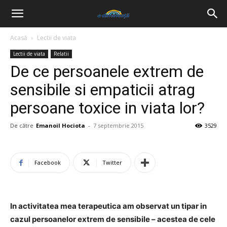
Acasă
Lectii de viata
Lectii de viata
Relatii
De ce persoanele extrem de
sensibile si empaticii atrag
persoane toxice in viata lor?
De către
Emanoil Hociota
-
7 septembrie 2015
3529
Facebook
Twitter
In activitatea mea terapeutica am observat un tipar in
cazul persoanelor extrem de sensibile – acestea de cele