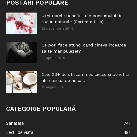
POSTĂRI POPULARE
Uimitoarele beneficii ale consumului de
sucuri naturale (Partea a III-a)
23 decembrie 2014
Ce poti face atunci cand cineva incearca
sa te manipuleze!?
24 aprilie 2016
Cele 20+ de utilizari medicinale si beneficii
ale uleiului de nuca...
19 august 2016
CATEGORIE POPULARĂ
Sanatate
741
Lectii de viata
481