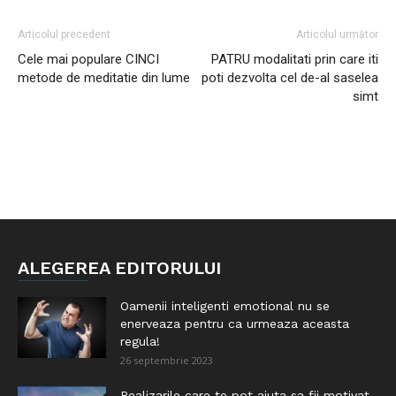
Articolul precedent
Articolul următor
Cele mai populare CINCI
PATRU modalitati prin care iti
metode de meditatie din lume
poti dezvolta cel de-al saselea
simt
ALEGEREA EDITORULUI
Oamenii inteligenti emotional nu se
enerveaza pentru ca urmeaza aceasta
regula!
26 septembrie 2023
Realizarile care te pot ajuta sa fii motivat