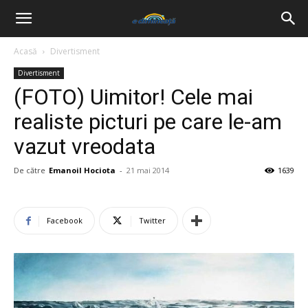
Acasă
Divertisment
Divertisment
(FOTO) Uimitor! Cele mai
realiste picturi pe care le-am
vazut vreodata
De către
Emanoil Hociota
-
21 mai 2014
1639
Facebook
Twitter