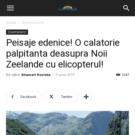
Acasă
Divertisment
Divertisment
Peisaje edenice! O calatorie
palpitanta deasupra Noii
Zeelande cu elicopterul!
De către
Emanoil Hociota
-
3 iunie 2015
1247
Facebook
Twitter