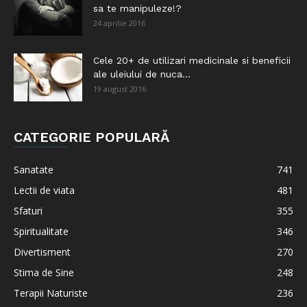
sa te manipuleze!?
24 aprilie 2016
Cele 20+ de utilizari medicinale si beneficii
ale uleiului de nuca...
19 august 2016
CATEGORIE POPULARĂ
Sanatate
741
Lectii de viata
481
Sfaturi
355
Spiritualitate
346
Divertisment
270
Stima de Sine
248
Terapii Naturiste
236