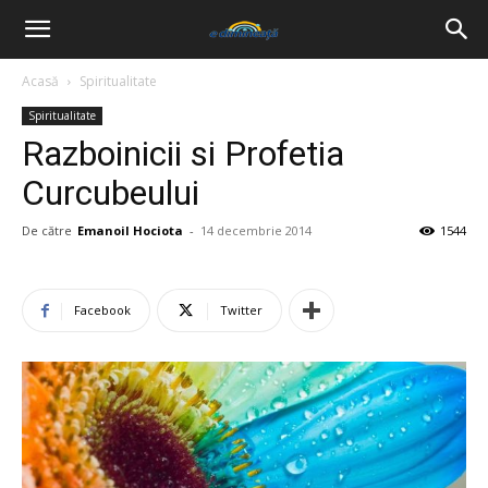
Acasă
Spiritualitate
Spiritualitate
Razboinicii si Profetia
Curcubeului
De către
Emanoil Hociota
-
14 decembrie 2014
1544
Facebook
Twitter