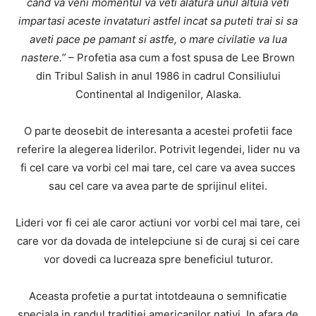
cand va veni momentul va veti alatura unul altuia veti
impartasi aceste invataturi astfel incat sa puteti trai si sa
aveti pace pe pamant si astfe, o mare civilatie va lua
nastere.”
– Profetia asa cum a fost spusa de Lee Brown
din Tribul Salish in anul 1986 in cadrul Consiliului
Continental al Indigenilor, Alaska.
O parte deosebit de interesanta a acestei profetii face
referire la alegerea liderilor. Potrivit legendei, lider nu va
fi cel care va vorbi cel mai tare, cel care va avea succes
sau cel care va avea parte de sprijinul elitei.
Lideri vor fi cei ale caror actiuni vor vorbi cel mai tare, cei
care vor da dovada de intelepciune si de curaj si cei care
vor dovedi ca lucreaza spre beneficiul tuturor.
Aceasta profetie a purtat intotdeauna o semnificatie
speciala in randul traditiei americanilor nativi. In afara de