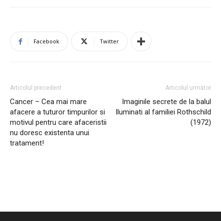
Facebook
Twitter
Articolul precedent
Articolul următor
Cancer – Cea mai mare
Imaginile secrete de la balul
afacere a tuturor timpurilor si
Iluminati al familiei Rothschild
motivul pentru care afaceristii
(1972)
nu doresc existenta unui
tratament!