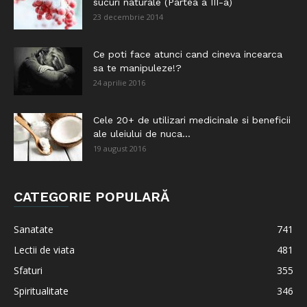
sucuri naturale (Partea a III-a)
23 decembrie 2014
Ce poti face atunci cand cineva incearca
sa te manipuleze!?
24 aprilie 2016
Cele 20+ de utilizari medicinale si beneficii
ale uleiului de nuca...
19 august 2016
CATEGORIE POPULARĂ
Sanatate
741
Lectii de viata
481
Sfaturi
355
Spiritualitate
346