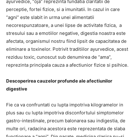
ayurvedice, “oja” reprezinta fundatia claritatii de
perceptie, fortei fizice, si a imunitatii. In cazul in care
“agni” este slabit in urma unei alimentatii
necorespunzatoare, a unei lipse de activitate fizica, a
stresului sau a emotiilor negative, digestia noastra este
afectata, organismul nostru fiind lipsit de capacitatea de
eliminare a toxinelor. Potrivit traditiilor ayurvedice, acest
reziduu toxic, cunoscut sub denumirea de “ama”,
reprezinta principala cauza a afectiunior fizice si psihice.
Descoperirea cauzelor profunde ale afectiunilor
digestive
Fie ca va confruntati cu lupta impotriva kilogramelor in
plus sau cu lupta impotriva disconfortului simptomelor
gastro-intestinale, precum balonarea sau indigestia, de
multe ori, radacina acestora este reprezentata de slaba
functionare a “agni”. Din pacate, medicina clasica nu-si