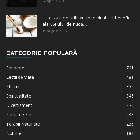
24 aprilie 2016
Cele 20+ de utilizari medicinale si beneficii
ale uleiului de nuca...
19 august 2016
CATEGORIE POPULARĂ
Sanatate
741
Lectii de viata
481
Sfaturi
355
Spiritualitate
346
Divertisment
270
Stima de Sine
248
Terapii Naturiste
236
Nutritie
182