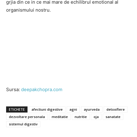
grjia din ce in ce mai mare de echilibrul emotional al
organismului nostru.
Sursa:
deepakchopra.com
ETICHETE
afectiuni digestive
agni
ayurveda
detoxifiere
dezvoltare personala
meditatie
nutritie
oja
sanatate
sistemul digestiv