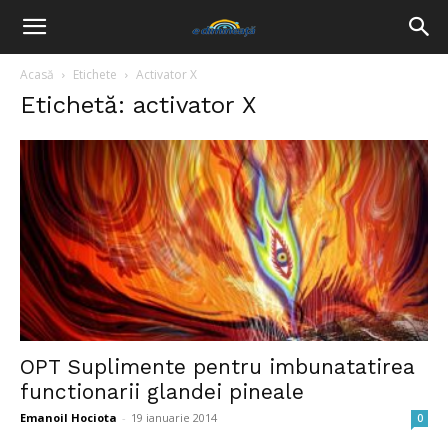
Acasă
Etichete
Activator X
Etichetă: activator X
OPT Suplimente pentru imbunatatirea
functionarii glandei pineale
Emanoil Hociota
-
19 ianuarie 2014
0