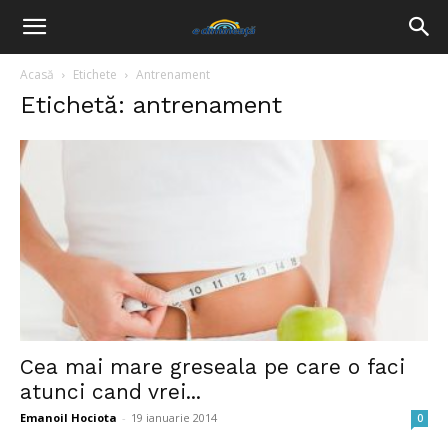
Acasă
Etichete
Antrenament
Etichetă: antrenament
Cea mai mare greseala pe care o faci
atunci cand vrei...
Emanoil Hociota
-
19 ianuarie 2014
0