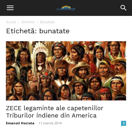
Acasă
Etichete
Bunatate
Etichetă: bunatate
ZECE legaminte ale capeteniilor
Triburilor indiene din America
Emanoil Hociota
-
11 martie 2014
0