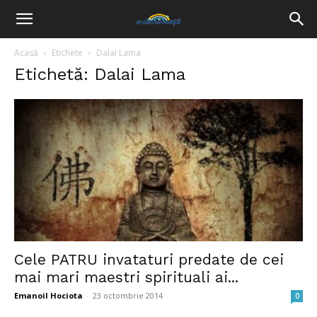
Acasă
Etichete
Dalai Lama
Etichetă: Dalai Lama
Cele PATRU invataturi predate de cei
mai mari maestri spirituali ai...
Emanoil Hociota
-
23 octombrie 2014
0