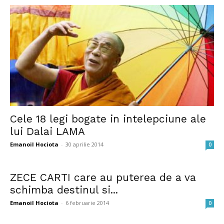
Cele 18 legi bogate in intelepciune ale
lui Dalai LAMA
Emanoil Hociota
-
30 aprilie 2014
0
ZECE CARTI care au puterea de a va
schimba destinul si...
Emanoil Hociota
-
6 februarie 2014
0