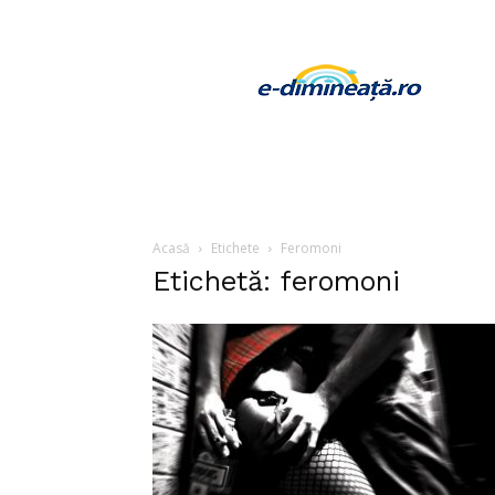
E-
dimineata
Acasă
Etichete
Feromoni
Etichetă: feromoni