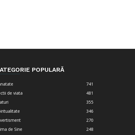
ATEGORIE POPULARĂ
anatate
741
ctii de viata
481
aturi
355
iritualitate
346
vertisment
270
ima de Sine
248