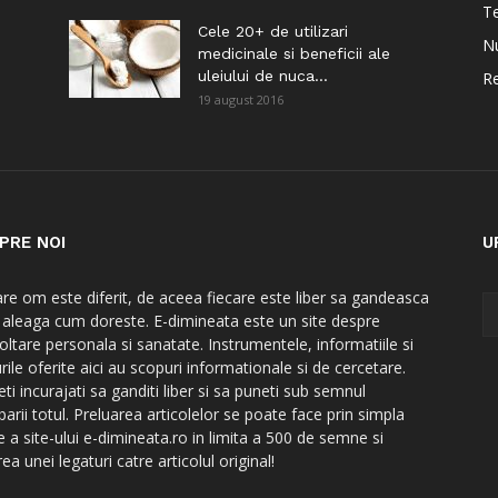
Te
i
Cele 20+ de utilizari
Nu
medicinale si beneficii ale
uleiului de nuca...
Re
19 august 2016
PRE NOI
U
are om este diferit, de aceea fiecare este liber sa gandeasca
a aleaga cum doreste. E-dimineata este un site despre
oltare personala si sanatate. Instrumentele, informatiile si
rile oferite aici au scopuri informationale si de cercetare.
ti incurajati sa ganditi liber si sa puneti sub semnul
barii totul. Preluarea articolelor se poate face prin simpla
e a site-ului e-dimineata.ro in limita a 500 de semne si
ea unei legaturi catre articolul original!