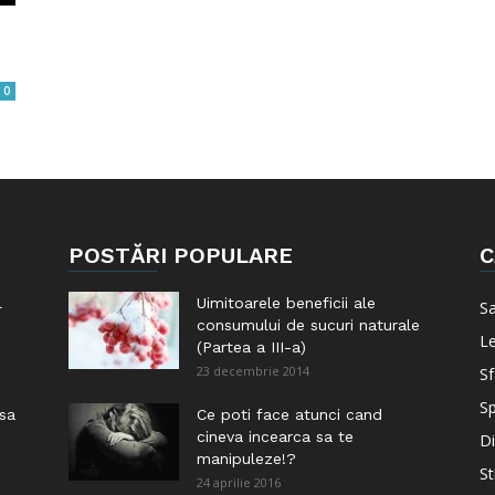
0
POSTĂRI POPULARE
C
l
Uimitoarele beneficii ale
S
consumului de sucuri naturale
Le
(Partea a III-a)
23 decembrie 2014
Sf
Sp
 sa
Ce poti face atunci cand
cineva incearca sa te
Di
manipuleze!?
St
24 aprilie 2016