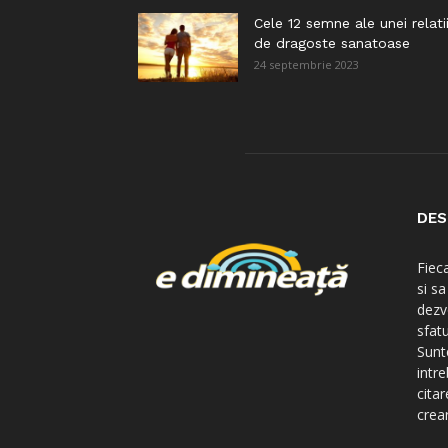
Cele 12 semne ale unei relati
de dragoste sanatoase
24 septembrie 2023
DES
Fiec
si s
dezv
sfatu
Sunte
intre
citar
crear