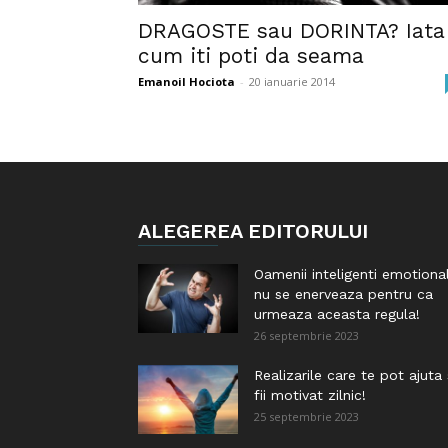
DRAGOSTE sau DORINTA? Iata
cum iti poti da seama
Emanoil Hociota
-
20 ianuarie 2014
ALEGEREA EDITORULUI
Oamenii inteligenti emotiona
nu se enerveaza pentru ca
urmeaza aceasta regula!
26 septembrie 2023
Realizarile care te pot ajuta
fii motivat zilnic!
25 septembrie 2023