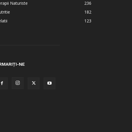
rapii Naturiste
236
tritie
182
latii
123
RMARIȚI-NE