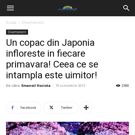
Acasă
Divertisment
Divertisment
Un copac din Japonia
infloreste in fiecare
primavara! Ceea ce se
intampla este uimitor!
De către
Emanoil Hociota
-
19 octombrie 2015
2590
Facebook
Twitter