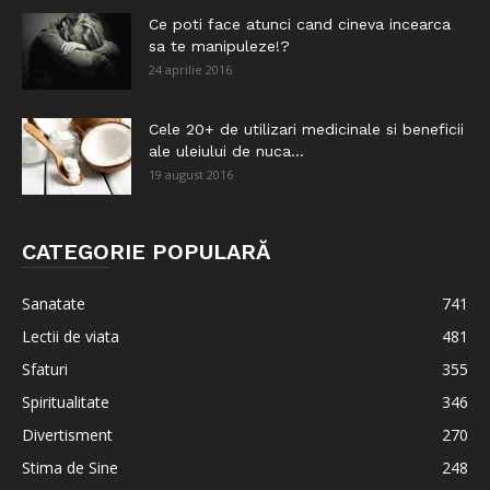
Ce poti face atunci cand cineva incearca
sa te manipuleze!?
24 aprilie 2016
Cele 20+ de utilizari medicinale si beneficii
ale uleiului de nuca...
19 august 2016
CATEGORIE POPULARĂ
Sanatate
741
Lectii de viata
481
Sfaturi
355
Spiritualitate
346
Divertisment
270
Stima de Sine
248