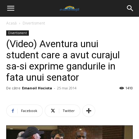
Acasă
Divertisment
Divertisment
(Video) Aventura unui
student care a avut curajul
sa-si exprime gandurile in
fata unui senator
De către
Emanoil Hociota
-
25 mai 2014
1410
Facebook
Twitter