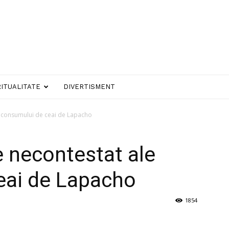
RITUALITATE
DIVERTISMENT
e consumului de ceai de Lapacho
e necontestat ale
eai de Lapacho
1854