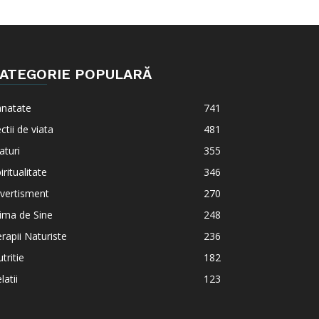
ATEGORIE POPULARĂ
anatate
741
ctii de viata
481
aturi
355
iritualitate
346
vertisment
270
ima de Sine
248
rapii Naturiste
236
tritie
182
latii
123