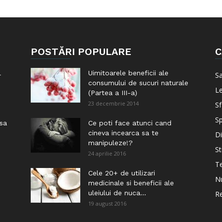
POSTĂRI POPULARE
C
l
Uimitoarele beneficii ale
S
consumului de sucuri naturale
Le
(Partea a III-a)
23 decembrie 2014
Sf
Sp
 sa
Ce poti face atunci cand
cineva incearca sa te
Di
manipuleze!?
St
24 aprilie 2016
Te
i
Cele 20+ de utilizari
Nu
medicinale si beneficii ale
uleiului de nuca...
Re
19 august 2016