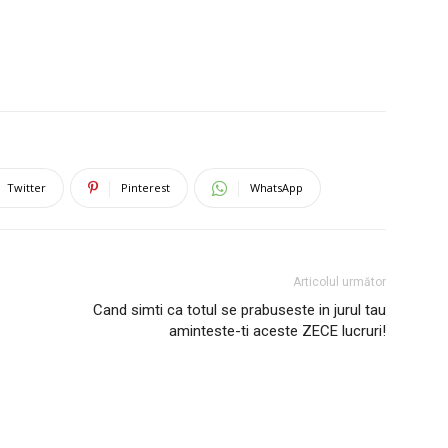
Twitter
Pinterest
WhatsApp
Articolul următor
Cand simti ca totul se prabuseste in jurul tau
aminteste-ti aceste ZECE lucruri!