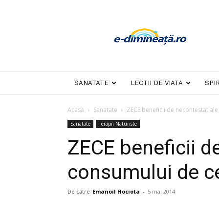
E-
dimineata
SANATATE
LECTII DE VIATA
SPI
Acasă
Sanatate
ZECE beneficii de necontestat al
Sanatate
Terapii Naturiste
ZECE beneficii d
consumului de c
De către
Emanoil Hociota
-
5 mai 2014