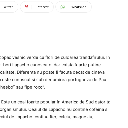
Twitter
Pinterest
WhatsApp
opac vesnic verde cu flori de culoarea trandafirului. In
 arbori Lapacho cunoscute, dar exista foarte putine
 calitate. Diferenta nu poate fi facuta decat de cineva
o este cunoscut si sub denumirea portugheza de Pau
taheebo” sau “Ipe roxo”.
. Este un ceai foarte popular in America de Sud datorita
 organismului. Ceaiul de Lapacho nu contine cofeina si
eaiul de Lapacho contine fier, calciu, magneziu,