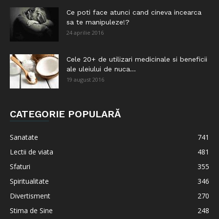
Ce poti face atunci cand cineva incearca
sa te manipuleze!?
24 aprilie 2016
Cele 20+ de utilizari medicinale si beneficii
ale uleiului de nuca...
19 august 2016
CATEGORIE POPULARĂ
Sanatate
741
Lectii de viata
481
Sfaturi
355
Spiritualitate
346
Divertisment
270
Stima de Sine
248