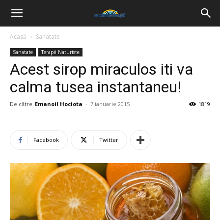
Acasă
Sanatate
Sanatate
Terapii Naturiste
Acest sirop miraculos iti va
calma tusea instantaneu!
De către
Emanoil Hociota
-
7 ianuarie 2015
1819
Facebook
Twitter