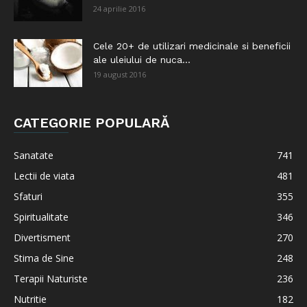
24 aprilie 2016
Cele 20+ de utilizari medicinale si beneficii
ale uleiului de nuca...
19 august 2016
CATEGORIE POPULARĂ
Sanatate
741
Lectii de viata
481
Sfaturi
355
Spiritualitate
346
Divertisment
270
Stima de Sine
248
Terapii Naturiste
236
Nutritie
182