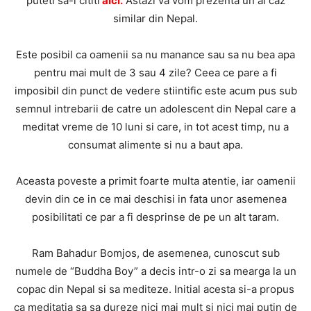
puteti sa-l cititi
aici
.
Astazi va vom prezenta un al caz
similar din Nepal.
Este posibil ca oamenii sa nu manance sau sa nu bea apa
pentru mai mult de 3 sau 4 zile? Ceea ce pare a fi
imposibil din punct de vedere stiintific este acum pus sub
semnul intrebarii de catre un adolescent din Nepal care a
meditat vreme de 10 luni si care, in tot acest timp, nu a
consumat alimente si nu a baut apa.
Aceasta poveste a primit foarte multa atentie, iar oamenii
devin din ce in ce mai deschisi in fata unor asemenea
posibilitati ce par a fi desprinse de pe un alt taram.
Ram Bahadur Bomjos, de asemenea, cunoscut sub
numele de “Buddha Boy” a decis intr-o zi sa mearga la un
copac din Nepal si sa mediteze. Initial acesta si-a propus
ca meditatia sa sa dureze nici mai mult si nici mai putin de