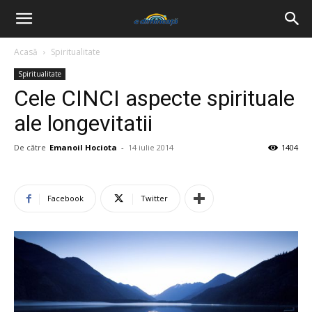
Acasă
Spiritualitate
Spiritualitate
Cele CINCI aspecte spirituale
ale longevitatii
De către
Emanoil Hociota
-
14 iulie 2014
1404
Facebook
Twitter