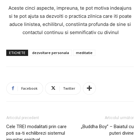
Aceste cinci aspecte, impreuna, te pot motiva indeajuns
si te pot ajuta sa dezvolti o practica zilnica care iti poate
aduce linistea, echilibrul, constiinta profunda de sine si
contactul continuu si semnificativ cu divinul
ETICHETE
dezvoltare personala
meditatie
Facebook
Twitter
Articolul precedent
Articolul următor
Cele TREI modalitati prin care
„Buddha Boy” – Baiatul cu
poti sa-ti echilibrezi sistemul
puteri divine
imunitar spiritual