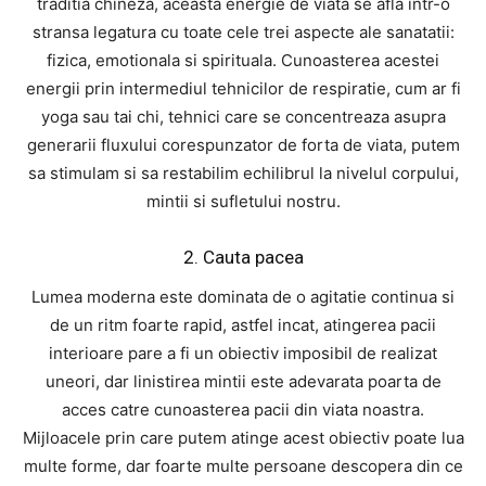
traditia chineza, aceasta energie de viata se afla intr-o
stransa legatura cu toate cele trei aspecte ale sanatatii:
fizica, emotionala si spirituala. Cunoasterea acestei
energii prin intermediul tehnicilor de respiratie, cum ar fi
yoga sau tai chi, tehnici care se concentreaza asupra
generarii fluxului corespunzator de forta de viata, putem
sa stimulam si sa restabilim echilibrul la nivelul corpului,
mintii si sufletului nostru.
2. Cauta pacea
Lumea moderna este dominata de o agitatie continua si
de un ritm foarte rapid, astfel incat, atingerea pacii
interioare pare a fi un obiectiv imposibil de realizat
uneori, dar linistirea mintii este adevarata poarta de
acces catre cunoasterea pacii din viata noastra.
Mijloacele prin care putem atinge acest obiectiv poate lua
multe forme, dar foarte multe persoane descopera din ce