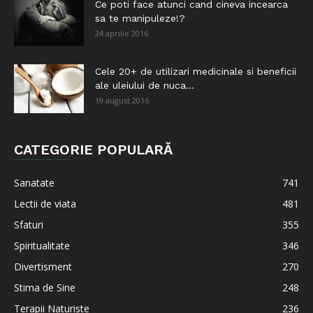
Ce poti face atunci cand cineva incearca
sa te manipuleze!?
24 aprilie 2016
Cele 20+ de utilizari medicinale si beneficii
ale uleiului de nuca...
19 august 2016
CATEGORIE POPULARĂ
Sanatate
741
Lectii de viata
481
Sfaturi
355
Spiritualitate
346
Divertisment
270
Stima de Sine
248
Terapii Naturiste
236