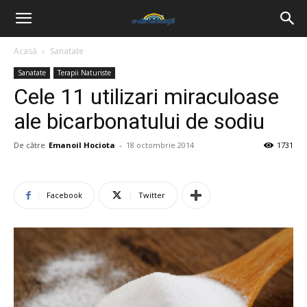
Acasă
Sanatate
Sanatate
Terapii Naturiste
Cele 11 utilizari miraculoase
ale bicarbonatului de sodiu
De către
Emanoil Hociota
-
18 octombrie 2014
1731
Facebook
Twitter