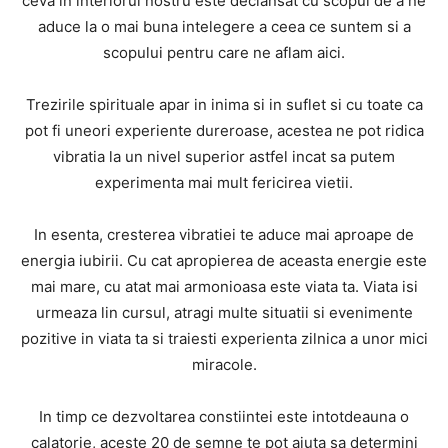
ceva in interiorul nostru este declansat cu scopul de a ne
aduce la o mai buna intelegere a ceea ce suntem si a
scopului pentru care ne aflam aici.
Trezirile spirituale apar in inima si in suflet si cu toate ca
pot fi uneori experiente dureroase, acestea ne pot ridica
vibratia la un nivel superior astfel incat sa putem
experimenta mai mult fericirea vietii.
In esenta, cresterea vibratiei te aduce mai aproape de
energia iubirii. Cu cat apropierea de aceasta energie este
mai mare, cu atat mai armonioasa este viata ta. Viata isi
urmeaza lin cursul, atragi multe situatii si evenimente
pozitive in viata ta si traiesti experienta zilnica a unor mici
miracole.
In timp ce dezvoltarea constiintei este intotdeauna o
calatorie, aceste 20 de semne te pot ajuta sa determini