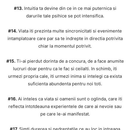
#13.
Intuitia ta devine din ce in ce mai puternica si
darurile tale psihice se pot intensifica.
#14.
Viata iti prezinta multe sincronicitati si evenimente
intamplatoare care par sa te indrepte in directia potrivita
chiar la momentul potrivit.
#15.
Ti-ai pierdut dorinta de a concura, de a face anumite
lucruri doar pentru ca le fac si ceilalti. In schimb, iti
urmezi propria cale, iti urmezi inima si intelegi ca exista
suficienta abundenta pentru noi toti.
#16.
Ai inteles ca viata si oamenii sunt o oglinda, care iti
reflecta intotdeauna experientele de care ai nevoie sau
pe care le-ai manifestat.
#17.
Simti durerea si nedreptatile ce au loc in intreaga