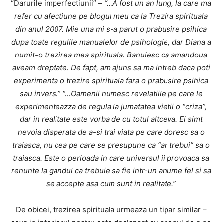
“Darurile imperfectiunii” –
“…A fost un an lung, la care ma
refer cu afectiune pe blogul meu ca la Trezira spirituala
din anul 2007. Mie una mi s-a parut o prabusire psihica
dupa toate regulile manualelor de psihologie, dar Diana a
numit-o trezirea mea spirituala. Banuiesc ca amandoua
aveam dreptate. De fapt, am ajuns sa ma intreb daca poti
experimenta o trezire spirituala fara o prabusire psihica
sau invers.” “…Oamenii numesc revelatiile pe care le
experimenteazza de regula la jumatatea vietii o “criza”,
dar in realitate este vorba de cu totul altceva. Ei simt
nevoia disperata de a-si trai viata pe care doresc sa o
traiasca, nu cea pe care se presupune ca “ar trebui” sa o
traiasca. Este o perioada in care universul ii provoaca sa
renunte la gandul ca trebuie sa fie intr-un anume fel si sa
se accepte asa cum sunt in realitate.”
De obicei, trezirea spirituala urmeaza un tipar similar –