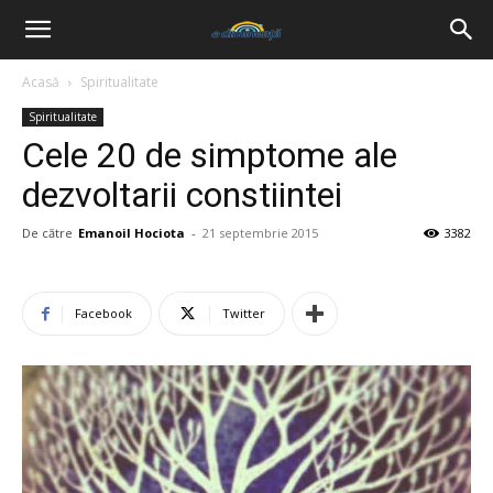
Acasă
Spiritualitate
Spiritualitate
Cele 20 de simptome ale
dezvoltarii constiintei
De către
Emanoil Hociota
-
21 septembrie 2015
3382
Facebook
Twitter