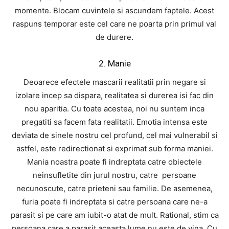
momente. Blocam cuvintele si ascundem faptele. Acest
raspuns temporar este cel care ne poarta prin primul val
de durere.
2. Manie
Deoarece efectele mascarii realitatii prin negare si
izolare incep sa dispara, realitatea si durerea isi fac din
nou aparitia. Cu toate acestea, noi nu suntem inca
pregatiti sa facem fata realitatii. Emotia intensa este
deviata de sinele nostru cel profund, cel mai vulnerabil si
astfel, este redirectionat si exprimat sub forma maniei.
Mania noastra poate fi indreptata catre obiectele
neinsufletite din jurul nostru, catre persoane
necunoscute, catre prieteni sau familie. De asemenea,
furia poate fi indreptata si catre persoana care ne-a
parasit si pe care am iubit-o atat de mult. Rational, stim ca
persoana care a parasit aceasta lume nu este de vina. Cu