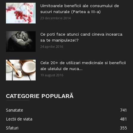
Uimitoarele beneficii ale consumului de
sucuri naturale (Partea a III-a)
23 decembrie 2014
Ce poti face atunci cand cineva incearca
sa te manipuleze!?
24 aprilie 2016
Cele 20+ de utilizari medicinale si beneficii
ale uleiului de nuca...
19 august 2016
CATEGORIE POPULARĂ
Sanatate
741
Lectii de viata
481
Sfaturi
355