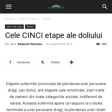
Acasă
Lectii de viata
Relatii
Lectii de viata
Relatii
Cele CINCI etape ale doliului
De către
Emanoil Hociota
-
18 septembrie 2014
1692
Facebook
Twitter
Etapele suferintei provocata de pierderea unei persoane
dragi, sau doliul, are etapele sale emotinale, stari traite
de oameni din toate categoriile sociale, indiferent de
varsta. Aceasta suferinta apare ca raspuns la o boala
terminala a unei persoane dragi, la pierderea unei relatii