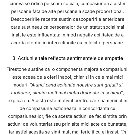
cineva se ridica pe scara sociala, compasiunea acestei
persoane fata de alte persoane a scade proportional.
Descoperirile recente sustin descoperirile anterioare
care sustineau ca persoanelor de un statut social mai
inalt le este influentata in mod negativ abilitatea de a
acorda atentie in interactiunile cu celelalte persoane.
3. Actiunile tale reflecta sentimentele de empatie
Firestone sustine ca o componenta majora a compasiunii
este aceea de a oferi inapoi, chiar si in cele mai mici
moduri.
“Atunci cand actiunile noastre sunt grijulii si
iubitoare, simtim mult mai multa dragoste in schimb”
,
explica ea. Acesta este motivul pentru care oamenii plini
de compasiune actioneaza in concordanta cu
compasiunea lor, fie ca aceste actiuni se fac simtite prin
actiuni de voluntariat sau prin alte mici acte de bunatate,
iar astfel acestia se simt mult mai fericiti cu ei insisi.
“In