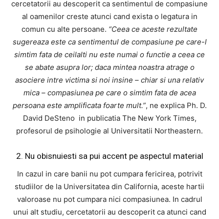
cercetatorii au descoperit ca sentimentul de compasiune
al oamenilor creste atunci cand exista o legatura in
comun cu alte persoane.
“Ceea ce aceste rezultate
sugereaza este ca sentimentul de compasiune pe care-l
simtim fata de ceilalti nu este numai o functie a ceea ce
se abate asupra lor; daca mintea noastra atrage o
asociere intre victima si noi insine – chiar si una relativ
mica – compasiunea pe care o simtim fata de acea
persoana este amplificata foarte mult.”
, ne explica Ph. D.
David DeSteno in publicatia The New York Times,
profesorul de psihologie al Universitatii Northeastern.
2. Nu obisnuiesti sa pui accent pe aspectul material
In cazul in care banii nu pot cumpara fericirea, potrivit
studiilor de la Universitatea din California, aceste hartii
valoroase nu pot cumpara nici compasiunea. In cadrul
unui alt studiu, cercetatorii au descoperit ca atunci cand