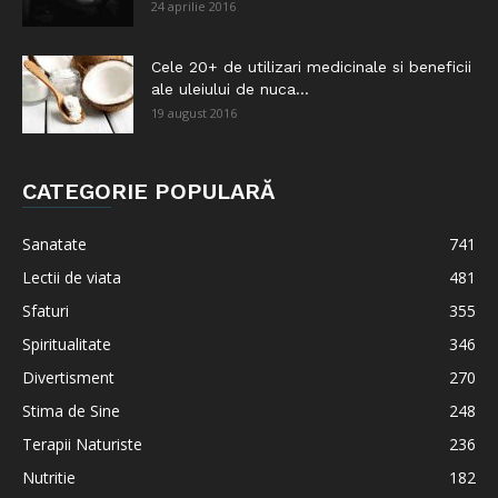
24 aprilie 2016
Cele 20+ de utilizari medicinale si beneficii
ale uleiului de nuca...
19 august 2016
CATEGORIE POPULARĂ
Sanatate
741
Lectii de viata
481
Sfaturi
355
Spiritualitate
346
Divertisment
270
Stima de Sine
248
Terapii Naturiste
236
Nutritie
182