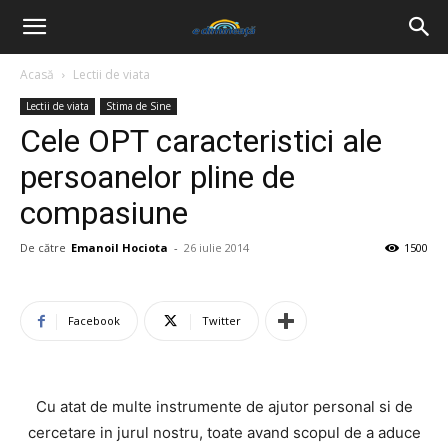
Acasă
Lectii de viata
Lectii de viata
Stima de Sine
Cele OPT caracteristici ale
persoanelor pline de
compasiune
De către
Emanoil Hociota
-
26 iulie 2014
1500
Facebook
Twitter
Cu atat de multe instrumente de ajutor personal si de
cercetare in jurul nostru, toate avand scopul de a aduce