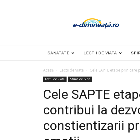
E-
dimineata
SANATATE
LECTII DE VIATA
SPI
Acasă
Lectii de viata
Cele SAPTE etape prin care po
Lectii de viata
Stima de Sine
Cele SAPTE etape
contribui la dezv
constientizarii pr