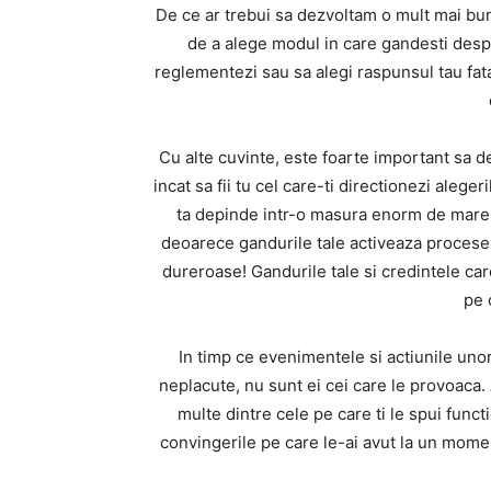
De ce ar trebui sa dezvoltam o mult mai buna
de a alege modul in care gandesti despre
reglementezi sau sa alegi raspunsul tau fata
Cu alte cuvinte, este foarte important sa dev
incat sa fii tu cel care-ti directionezi aleger
ta depinde intr-o masura enorm de mare 
deoarece gandurile tale activeaza procesele
dureroase! Gandurile tale si credintele ca
pe c
In timp ce evenimentele si actiunile uno
neplacute, nu sunt ei cei care le provoaca. A
multe dintre cele pe care ti le spui func
convingerile pe care le-ai avut la un momen