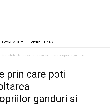
RITUALITATE
DIVERTISMENT
ti contribui la dezvoltarea constientizarii propriilor ganduri...
 prin care poti
oltarea
opriilor ganduri si