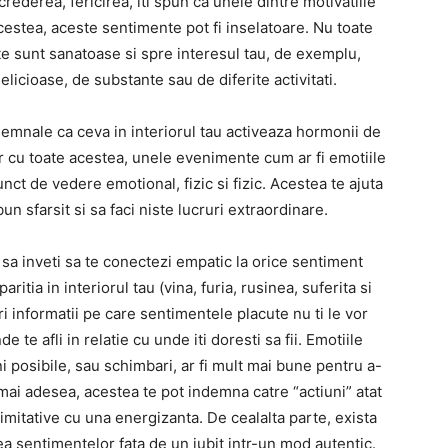
rederea, fericirea, iti spun ca unele dintre motivatiile
acestea, aceste sentimente pot fi inselatoare. Nu toate
e sunt sanatoase si spre interesul tau, de exemplu,
cioase, de substante sau de diferite activitati.
semnale ca ceva in interiorul tau activeaza hormonii de
 cu toate acestea, unele evenimente cum ar fi emotiile
t de vedere emotional, fizic si fizic. Acestea te ajuta
bun sfarsit si sa faci niste lucruri extraordinare.
sa inveti sa te conectezi empatic la orice sentiment
ritia in interiorul tau (vina, furia, rusinea, suferita si
ri informatii pe care sentimentele placute nu ti le vor
 te afli in relatie cu unde iti doresti sa fii. Emotiile
uni posibile, sau schimbari, ar fi mult mai bune pentru a-
l mai adesea, acestea te pot indemna catre “actiuni” atat
mitative cu una energizanta. De cealalta parte, exista
a sentimentelor fata de un iubit intr-un mod autentic.