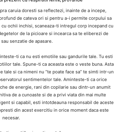
pra caruia doresti sa reflectezi, inainte de a incepe,
 profund de cateva ori si pentru a-i permite corpului sa
cu ochii inchisi, scaneaza-ti intregul corp incepand cu
degetelor de la picioare si incearca sa te eliberezi de
 sau senzatie de apasare.
inteste-ti ca nu esti emotiile sau gandurile tale. Tu esti
tiilor tale. Spune-ti ca aceasta este o veste buna. Asta
 tale si ca nimeni nu “te poate face sa” te simti intr-un
bservatorul sentimentelor tale. Aminteste-ti ca orice
he de energie, rani din copilarie sau dintr-un anumit
tiva de a cunoaste si de a privi viata din mai multe
ligent si capabil, esti intotdeauna responsabil de aceste
presti din acest exercitiu in orice moment daca este
necesar.