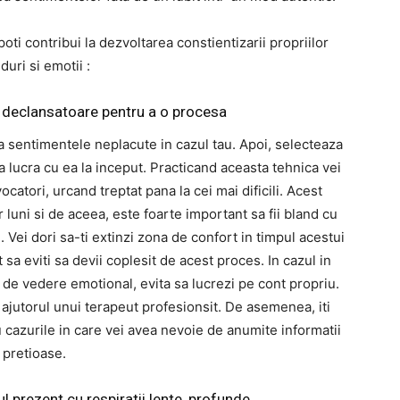
ti contribui la dezvoltarea constientizarii propriilor
duri si emotii :
e declansatoare pentru a o procesa
 sentimentele neplacute in cazul tau. Apoi, selecteaza
 lucra cu ea la inceput. Practicand aceasta tehnica vei
catori, urcand treptat pana la cei mai dificili. Acest
 luni si de aceea, este foarte important sa fii bland cu
. Vei dori sa-ti extinzi zona de confort in timpul acestui
 sa eviti sa devii coplesit de acest proces. In cazul in
de vedere emotional, evita sa lucrezi pe cont propriu.
 ajutorul unui terapeut profesionsit. De asemenea, iti
cazurile in care vei avea nevoie de anumite informatii
pretioase.
 prezent cu respiratii lente, profunde