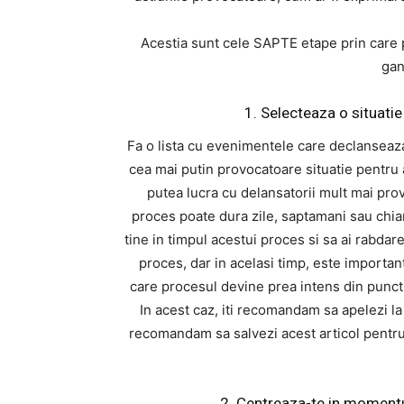
Acestia sunt cele SAPTE etape prin care po
gan
1. Selecteaza o situati
Fa o lista cu evenimentele care declanseaza
cea mai putin provocatoare situatie pentru a
putea lucra cu delansatorii mult mai provo
proces poate dura zile, saptamani sau chiar
tine in timpul acestui proces si sa ai rabdare
proces, dar in acelasi timp, este important
care procesul devine prea intens din punct 
In acest caz, iti recomandam sa apelezi la
recomandam sa salvezi acest articol pentru 
2. Centreaza-te in momentul