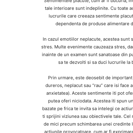
Sentimentele placute, cum ar fi bucuria, inc
tale interioare sunt indeplinite. Cu toate 
lucrurile care creeaza sentimente placut
dependenta de produse alimentare deli
In cazul emotiilor neplacute, acestea sunt 
stres. Multe evenimente cauzeaza stres, dar
inainte de un examen sunt sanatoase din punc
sa te dezvolti si sa duci lucrurile la 
Prin urmare, este deosebit de important 
dureros, neplacut sau “rau” care isi face apa
anxietatea). Aceste sentimente iti pot ofe
putea oferi niciodata. Acestea iti spun unde
bazate pe frica te invita sa intelegi ce acti
ti sprijini viziunea sau obiectivele tale. Ce
de mici precum schimbarea unei credinte li
actiunile provocatoare, cum ar fi exprimare