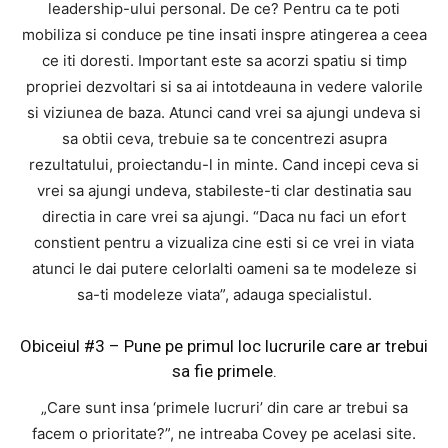
leadership-ului personal. De ce? Pentru ca te poti
mobiliza si conduce pe tine insati inspre atingerea a ceea
ce iti doresti. Important este sa acorzi spatiu si timp
propriei dezvoltari si sa ai intotdeauna in vedere valorile
si viziunea de baza. Atunci cand vrei sa ajungi undeva si
sa obtii ceva, trebuie sa te concentrezi asupra
rezultatului, proiectandu-l in minte. Cand incepi ceva si
vrei sa ajungi undeva, stabileste-ti clar destinatia sau
directia in care vrei sa ajungi. “Daca nu faci un efort
constient pentru a vizualiza cine esti si ce vrei in viata
atunci le dai putere celorlalti oameni sa te modeleze si
sa-ti modeleze viata”, adauga specialistul.
Obiceiul #3 – Pune pe primul loc lucrurile care ar trebui
sa fie primele.
„Care sunt insa ‘primele lucruri’ din care ar trebui sa
facem o prioritate?”, ne intreaba Covey pe acelasi site.