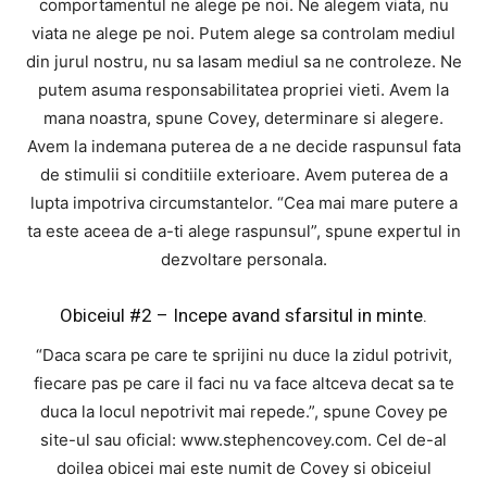
comportamentul ne alege pe noi. Ne alegem viata, nu
viata ne alege pe noi. Putem alege sa controlam mediul
din jurul nostru, nu sa lasam mediul sa ne controleze. Ne
putem asuma responsabilitatea propriei vieti. Avem la
mana noastra, spune Covey, determinare si alegere.
Avem la indemana puterea de a ne decide raspunsul fata
de stimulii si conditiile exterioare. Avem puterea de a
lupta impotriva circumstantelor. “Cea mai mare putere a
ta este aceea de a-ti alege raspunsul”, spune expertul in
dezvoltare personala.
Obiceiul #2 – Incepe avand sfarsitul in minte.
“Daca scara pe care te sprijini nu duce la zidul potrivit,
fiecare pas pe care il faci nu va face altceva decat sa te
duca la locul nepotrivit mai repede.”, spune Covey pe
site-ul sau oficial: www.stephencovey.com. Cel de-al
doilea obicei mai este numit de Covey si obiceiul