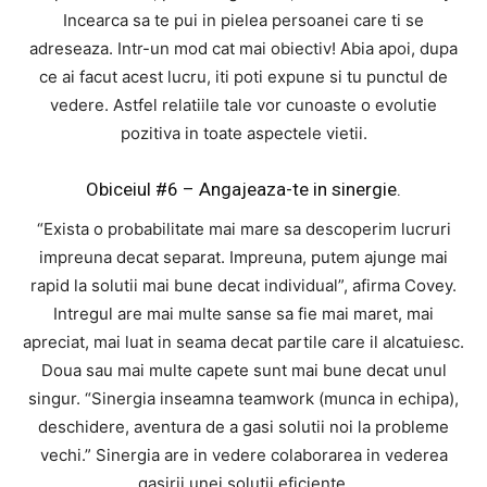
Incearca sa te pui in pielea persoanei care ti se
adreseaza. Intr-un mod cat mai obiectiv! Abia apoi, dupa
ce ai facut acest lucru, iti poti expune si tu punctul de
vedere. Astfel relatiile tale vor cunoaste o evolutie
pozitiva in toate aspectele vietii.
Obiceiul #6 – Angajeaza-te in sinergie.
“Exista o probabilitate mai mare sa descoperim lucruri
impreuna decat separat. Impreuna, putem ajunge mai
rapid la solutii mai bune decat individual”, afirma Covey.
Intregul are mai multe sanse sa fie mai maret, mai
apreciat, mai luat in seama decat partile care il alcatuiesc.
Doua sau mai multe capete sunt mai bune decat unul
singur. “Sinergia inseamna teamwork (munca in echipa),
deschidere, aventura de a gasi solutii noi la probleme
vechi.” Sinergia are in vedere colaborarea in vederea
gasirii unei solutii eficiente.