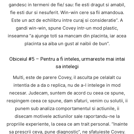
gandesc in termeni de fie/ sau: fie esti dragut si amabil,
fie esti dur si nesuferit. Win-win cere sa fii amandoua.
Este un act de echilibru intre curaj si consideratie”. A
gandi win-win, spune Covey intr-un mod plastic,
inseamna “a ajunge toti sa mancam din placinta, iar acea
placinta sa aiba un gust al naibii de bun”.
Obiceiul #5 – Pentru a fi inteles, urmareste mai intai
sa intelegi
Multi, este de parere Covey, il asculta pe celalalt cu
intentia de a da o replica, nu de a-l intelege in mod
necesar. Judecam, suntem de acord cu ceea ce spune,
respingem ceea ce spune, dam sfaturi, venim cu solutii, ii
punem sub analiza comportamentul si actiunile, ii
disecam motivele actiunilor sale raportandu-ne la
propriile experiente, la ceea ce am trait personal. “Inainte
sa prescrii ceva, pune diagnostic”, ne sfatuieste Covey.