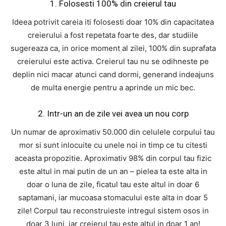
1. Folosesti 100% din creierul tau
Ideea potrivit careia iti folosesti doar 10% din capacitatea
creierului a fost repetata foarte des, dar studiile
sugereaza ca, in orice moment al zilei, 100% din suprafata
creierului este activa. Creierul tau nu se odihneste pe
deplin nici macar atunci cand dormi, generand indeajuns
de multa energie pentru a aprinde un mic bec.
2. Intr-un an de zile vei avea un nou corp
Un numar de aproximativ 50.000 din celulele corpului tau
mor si sunt inlocuite cu unele noi in timp ce tu citesti
aceasta propozitie. Aproximativ 98% din corpul tau fizic
este altul in mai putin de un an – pielea ta este alta in
doar o luna de zile, ficatul tau este altul in doar 6
saptamani, iar mucoasa stomacului este alta in doar 5
zile! Corpul tau reconstruieste intregul sistem osos in
doar 3 luni, iar creierul tau este altul in doar 1 an!