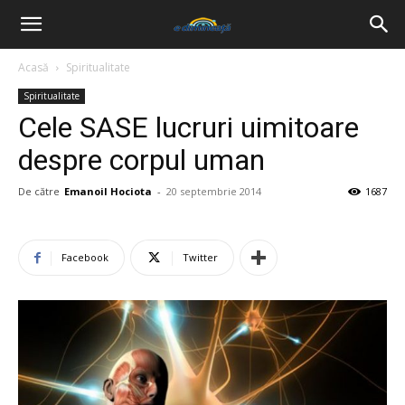
Acasă
Spiritualitate
Spiritualitate
Cele SASE lucruri uimitoare
despre corpul uman
De către
Emanoil Hociota
-
20 septembrie 2014
1687
Facebook
Twitter