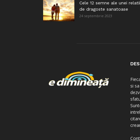
Cele 12 semne ale unei relati
de dragoste sanatoase
24 septembrie 2023
DES
Fiec
si s
dezv
sfatu
Sunte
intre
citar
crear
Cont