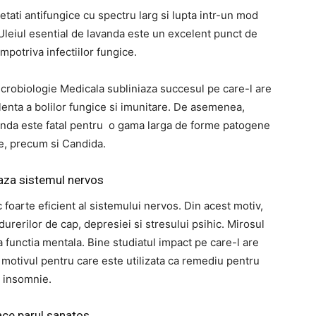
etati antifungice cu spectru larg si lupta intr-un mod
. Uleiul esential de lavanda este un excelent punct de
impotriva infectiilor fungice.
Microbiologie Medicala subliniaza succesul pe care-l are
enta a bolilor fungice si imunitare. De asemenea,
avanda este fatal pentru o gama larga de forme patogene
e, precum si Candida.
aza sistemul nervos
 foarte eficient al sistemului nervos. Din acest motiv,
 durerilor de cap, depresiei si stresului psihic. Mirosul
 functia mentala. Bine studiatul impact pe care-l are
motivul pentru care este utilizata ca remediu pentru
insomnie.
face parul sanatos