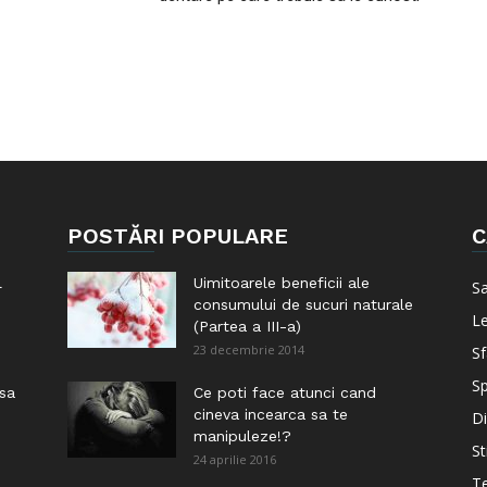
POSTĂRI POPULARE
C
l
Uimitoarele beneficii ale
S
consumului de sucuri naturale
Le
(Partea a III-a)
23 decembrie 2014
Sf
Sp
 sa
Ce poti face atunci cand
cineva incearca sa te
Di
manipuleze!?
St
24 aprilie 2016
Te