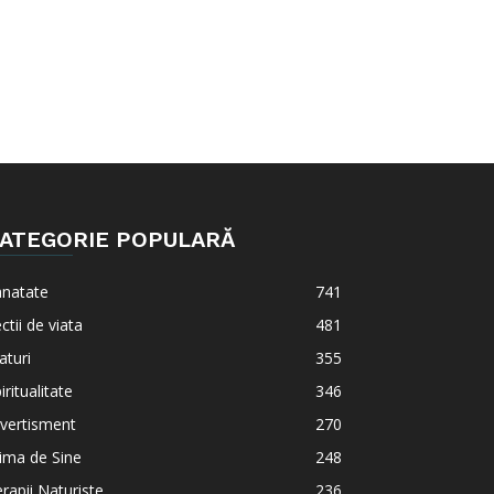
ATEGORIE POPULARĂ
anatate
741
ctii de viata
481
aturi
355
iritualitate
346
vertisment
270
ima de Sine
248
rapii Naturiste
236