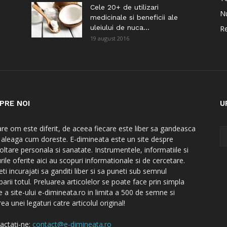
i
Cele 20+ de utilizari
Nu
medicinale si beneficii ale
uleiului de nuca...
Re
19 august 2016
PRE NOI
U
are om este diferit, de aceea fiecare este liber sa gandeasca
a aleaga cum doreste. E-dimineata este un site despre
oltare personala si sanatate. Instrumentele, informatiile si
rile oferite aici au scopuri informationale si de cercetare.
ti incurajati sa ganditi liber si sa puneti sub semnul
barii totul. Preluarea articolelor se poate face prin simpla
e a site-ului e-dimineata.ro in limita a 500 de semne si
ea unei legaturi catre articolul original!
actați-ne:
contact@e-dimineata.ro