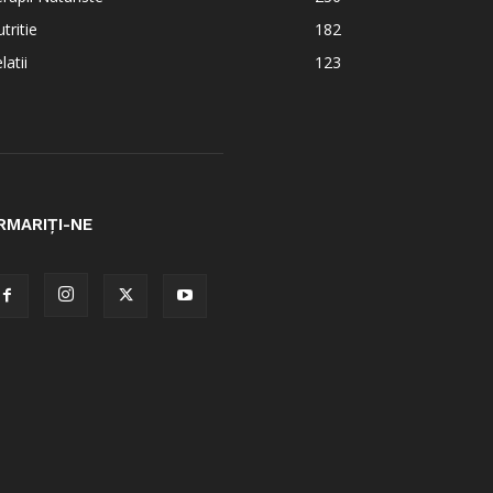
tritie
182
latii
123
RMARIȚI-NE