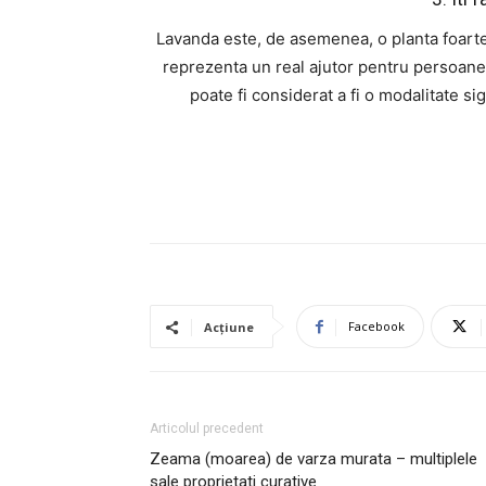
Lavanda este, de asemenea, o planta foarte u
reprezenta un real ajutor pentru persoanel
poate fi considerat a fi o modalitate si
Facebook
Acțiune
Articolul precedent
Zeama (moarea) de varza murata – multiplele
sale proprietati curative