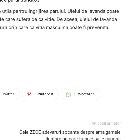
tila pentru ingrijirea parului. Uleiul de lavanda poate
e care sufera de calvitie. De aceea, uleiul de lavanda
gura prin care calvitia masculina poate fi prevenita.
Twitter
Pinterest
WhatsApp
Articolul următor
Cele ZECE adevaruri socante despre amalgamele
dentare pe care trebuie sa le cunosti