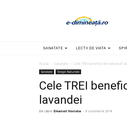
E-
dimineata
SANATATE
LECTII DE VIATA
SPI
Acasă
Sanatate
Cele TREI beneficii de nebanuit al
Sanatate
Terapii Naturiste
Cele TREI benefic
lavandei
De către
Emanoil Hociota
-
8 octombrie 2014