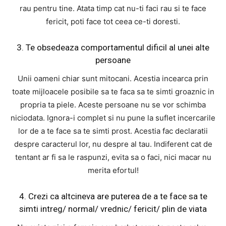
rau pentru tine. Atata timp cat nu-ti faci rau si te face
fericit, poti face tot ceea ce-ti doresti.
3. Te obsedeaza comportamentul dificil al unei alte
persoane
Unii oameni chiar sunt mitocani. Acestia incearca prin
toate mijloacele posibile sa te faca sa te simti groaznic in
propria ta piele. Aceste persoane nu se vor schimba
niciodata. Ignora-i complet si nu pune la suflet incercarile
lor de a te face sa te simti prost. Acestia fac declaratii
despre caracterul lor, nu despre al tau. Indiferent cat de
tentant ar fi sa le raspunzi, evita sa o faci, nici macar nu
merita efortul!
4. Crezi ca altcineva are puterea de a te face sa te
simti intreg/ normal/ vrednic/ fericit/ plin de viata