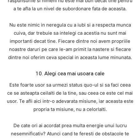
raspunsurile si nimeni nu este mai bun decat tine pentru
a te afla la un nivel de subordonare fata de aceasta.
Nu este nimic in neregula cu a iubi si a respecta munca
cuiva, dar trebuie sa intelegi ca acestia nu sunt mai
importanti decat tine. Fiecare dintre noi avem propriile
noastre daruri pe care le-am primit la nastere si fiecare
dintre noi oferim ceva special in aceasta lume minunata.
10. Alegi cea mai usoara cale
Este foarte usor sa urmezi status quo-ul si sa faci ceea
ce se asteapta ceilalti de la tine, sau ceea ce este cel mai
usor. Te afli aici intr-o adevarata misiune, iar aceasta este
propria ta misiune, nu a celorlalti.
De cate ori ai acordat prea multa energie unui lucru
nesemnificativ? Atunci cand te feresti de obstacole te