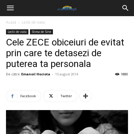
Acasă
Lectii de viata
Lectii de viata
Stima de Sine
Cele ZECE obiceiuri de evitat
prin care te detasezi de
puterea ta personala
De către
Emanoil Hociota
-
15 august 2014
1880
Facebook
Twitter