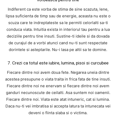
Indiferent ca este vorba de stima de sine scazuta, lene,
lipsa suficienta de timp sau de energie, aceasta nu este o
scuza care te indreptateste sa le permiti celorlalti sa-ti
conduca viata. Intuitia exista in interiorul tau pentru a lua
deciziile pentru tine insuti. Sustine-ti ideile si da dovada
de curajul de a vorbi atunci cand nu-ti sunt respectate
dorintele si asteptarile. Nu-i lasa pe altii sa te domine.
7. Crezi ca totul este iubire, lumina, pisoi si curcubee
Fiecare dintre noi avem doua fete. Negarea uneia dintre
acestea presupune o viata traita in frica fata de tine insuti.
Fiecare dintre noi ne enervam si fiecare dintre noi avem
ganduri necunoscute de ceilalti. Asa suntem noi oamenii.
Fiecare dintre noi. Viata este atat intuneric, cat si lumina.
Daca nu-ti vei imbratisa si accepta latura ta intunecata vei
deveni o fiinta slaba si o victima.