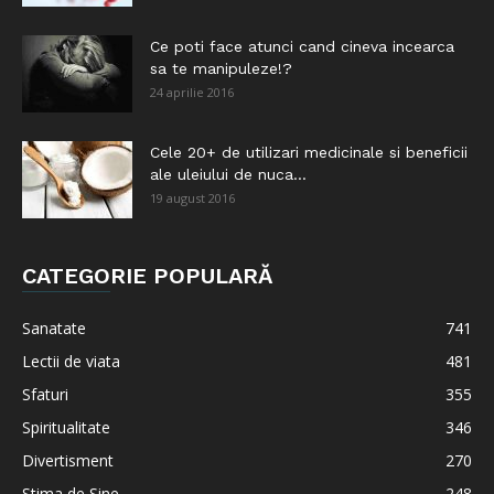
Ce poti face atunci cand cineva incearca
sa te manipuleze!?
24 aprilie 2016
Cele 20+ de utilizari medicinale si beneficii
ale uleiului de nuca...
19 august 2016
CATEGORIE POPULARĂ
Sanatate
741
Lectii de viata
481
Sfaturi
355
Spiritualitate
346
Divertisment
270
Stima de Sine
248