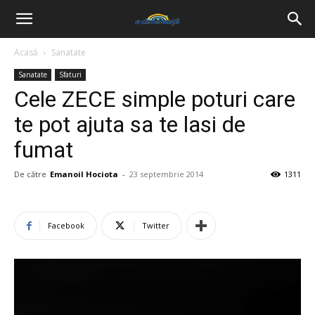
Acasă
Sanatate
Sanatate
Sfaturi
Cele ZECE simple poturi care
te pot ajuta sa te lasi de
fumat
De către
Emanoil Hociota
-
23 septembrie 2014
1311
Facebook
Twitter