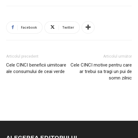
Facebook
Twitter
Articolul precedent
Articolul următor
Cele CINCI beneficii uimitoare
Cele CINCI motive pentru care
ale consumului de ceai verde
ar trebui sa tragi un pui de
somn zilnic
ALEGEREA EDITORULUI