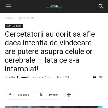
Acasă
Spiritualitate
Spiritualitate
Cercetatorii au dorit sa afle
daca intentia de vindecare
are putere asupra celulelor
cerebrale – Iata ce s-a
intamplat!
De către
Emanoil Hociota
-
23 decembrie 2014
1603
Facebook
Twitter