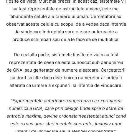
lipsite de viata. Mult mai precis, in acest caz, sistemele vii
au fost reprezentate de astrocitele umane, cele mai
abundente celule ale creierului uman. Cercetatorii au
observat aceste celule cu scopul de a vedea daca intentia
de vindecare indreptata spre ele are puterea de a
produce schimbari sau de a le face sa se multiplice.
De cealalta parte, sistemele lipsite de viata au fost
reprezentate de ceea ce este cunoscut sub denumirea
de GNA, sau generator de numere aleatoare. Cercetatorii
au dorit sa afle daca distribuirea numerelor ar putea fi
alterata ca urmare a expunerii la intentia de vindecare.
“Experimentele anterioarea sugereaza ca exprimarea
numerica a GNA, care prin design tinde spre o stare de
entropie maxima, devine ordonata neasteptat atunci cand
este expus unor stari mentale coerente, inclusiv unor
intentii de vindecare sau a atentiei concentrate.”