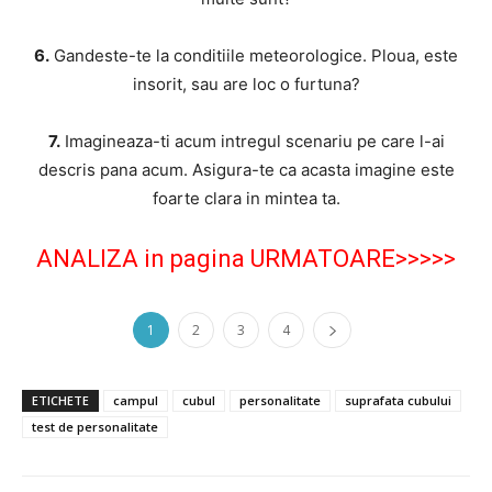
6.
Gandeste-te la conditiile meteorologice. Ploua, este
insorit, sau are loc o furtuna?
7.
Imagineaza-ti acum intregul scenariu pe care l-ai
descris pana acum. Asigura-te ca acasta imagine este
foarte clara in mintea ta.
ANALIZA in pagina URMATOARE>>>>>
1
2
3
4
ETICHETE
campul
cubul
personalitate
suprafata cubului
test de personalitate