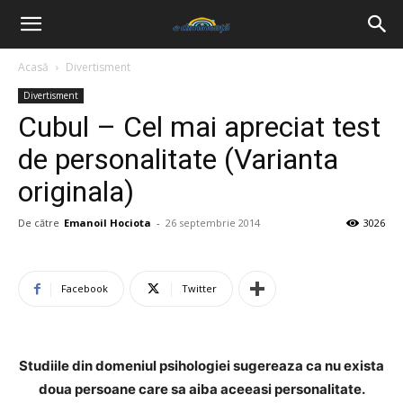
Acasă
Divertisment
Divertisment
Cubul – Cel mai apreciat test
de personalitate (Varianta
originala)
De către
Emanoil Hociota
-
26 septembrie 2014
3026
Facebook
Twitter
Studiile din domeniul psihologiei sugereaza ca nu exista
doua persoane care sa aiba aceeasi personalitate.