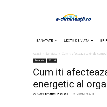
E-
dimineata
SANATATE
LECTII DE VIATA
SPI
Acasă
Sanatate
Cum iti afecteaza toxinele campul
Sanatate
Sfaturi
Cum iti afecteaz
energetic al org
De către
Emanoil Hociota
-
19 februarie 2015