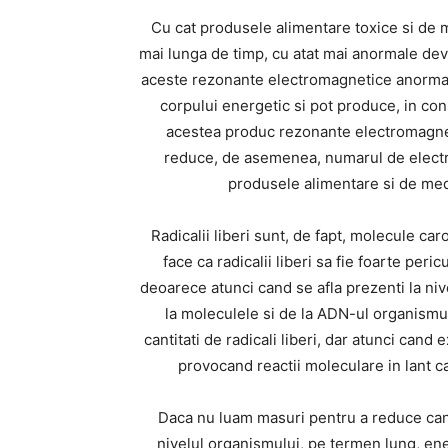
Cu cat produsele alimentare toxice si de 
mai lunga de timp, cu atat mai anormale dev
aceste rezonante electromagnetice anormale
corpului energetic si pot produce, in con
acestea produc rezonante electromagnet
reduce, de asemenea, numarul de electron
produsele alimentare si de medi
Radicalii liberi sunt, de fapt, molecule car
face ca radicalii liberi sa fie foarte pe
deoarece atunci cand se afla prezenti la niv
la moleculele si de la ADN-ul organismu
cantitati de radicali liberi, dar atunci cand
provocand reactii moleculare in lant c
Daca nu luam masuri pentru a reduce cant
nivelul organismului, pe termen lung, ener