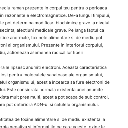
mediu raman prezente in corpul tau pentru o perioada
in rezonantele electromagnetice. De-a lungul timpului,
 pot determina modificari biochimice grave la nivelul
secinta, afectiuni medicale grave. Pe langa faptul ca
ice anormale, toxinele alimentare si de mediu pot
i ai organismului. Prezente in interiorul corpului,
u, actioneaza asemenea radicalilor liberi.
ora le lipsesc anumiti electroni. Aceasta caracteristica
riculosi pentru moleculele sanatoase ale organismului,
elul organismului, acestia incearca sa fure electroni de
lui. Este consierata normala existenta unei anumite
 exista mult prea multi, acestia pot scapa de sub control,
are pot deteriora ADN-ul si celulele organismului.
itatea de toxine alimentare si de mediu existenta la
gia negativa si informatiile pe care aceste toxine le