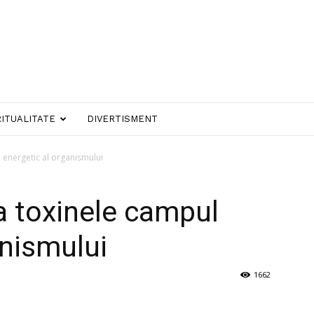
RITUALITATE
DIVERTISMENT
 energetic al organismului
a toxinele campul
anismului
1662