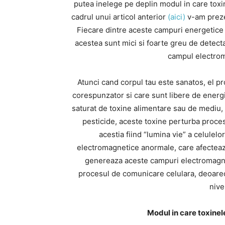
putea inelege pe deplin modul in care toxin
cadrul unui articol anterior
(aici)
v-am preze
Fiecare dintre aceste campuri energetice a
acestea sunt mici si foarte greu de detect
campul electroma
Atunci cand corpul tau este sanatos, el 
corespunzator si care sunt libere de energii
saturat de toxine alimentare sau de mediu, c
pesticide, aceste toxine perturba proce
acestia fiind “lumina vie” a celulel
electromagnetice anormale, care afecteaz
genereaza aceste campuri electromagne
procesul de comunicare celulara, deoarec
nive
Modul in care toxinele