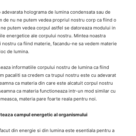
 o adevarata holograma de lumina condensata sau de
um de nu ne putem vedea propriul nostru corp ca fiind o
 ne putem vedea corpul astfel se datoreaza modului in
le energetice ale corpului nostru. Mintea noastra
i nostru ca fiind materie, facandu-ne sa vedem materie
 loc de lumina.
aza informatiile corpului nostru de lumina ca fiind
m pacaliti sa credem ca trupul nostru este cu adevarat
seamna ca materia din care este alcatuit corpul nostru
inseamna ca materia functioneaza intr-un mod similar cu
umeasca, materia pare foarte reala pentru noi.
ecteaza campul energetic al organismului
facut din energie si din lumina este esentiala pentru a