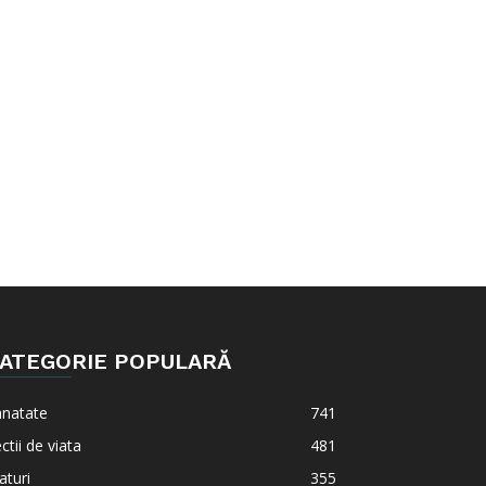
ATEGORIE POPULARĂ
anatate
741
ctii de viata
481
aturi
355