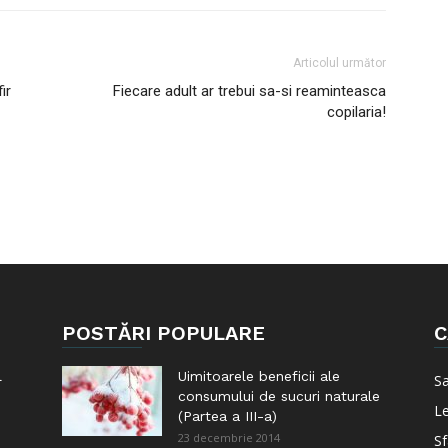
Articolul următor
ir
Fiecare adult ar trebui sa-si reaminteasca
copilaria!
POSTĂRI POPULARE
C
l
Uimitoarele beneficii ale
S
consumului de sucuri naturale
Le
(Partea a III-a)
23 decembrie 2014
Sf