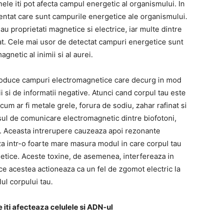
ele iti pot afecta campul energetic al organismului. In
ntat care sunt campurile energetice ale organismului.
u proprietati magnetice si electrice, iar multe dintre
at. Cele mai usor de detectat campuri energetice sunt
gnetic al inimii si al aurei.
produce campuri electromagnetice care decurg in mod
 si de informatii negative. Atunci cand corpul tau este
um ar fi metale grele, forura de sodiu, zahar rafinat si
sul de comunicare electromagnetic dintre biofotoni,
or. Aceasta intrerupere cauzeaza apoi rezonante
a intr-o foarte mare masura modul in care corpul tau
tice. Aceste toxine, de asemenea, interfereaza in
e acestea actioneaza ca un fel de zgomot electric la
lul corpului tau.
 iti afecteaza celulele si ADN-ul