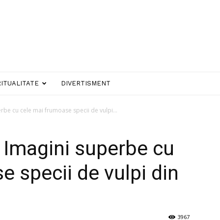
RITUALITATE
DIVERTISMENT
be cu cele mai frumoase specii de vulpi...
 Imagini superbe cu
 specii de vulpi din
3967