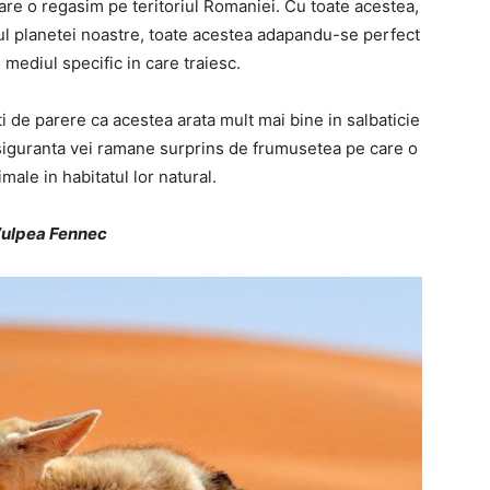
re o regasim pe teritoriul Romaniei. Cu toate acestea,
oriul planetei noastre, toate acestea adapandu-se perfect
 mediul specific in care traiesc.
ti de parere ca acestea arata mult mai bine in salbaticie
u siguranta vei ramane surprins de frumusetea pe care o
ale in habitatul lor natural.
 Vulpea Fennec