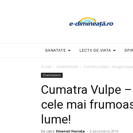
E-
dimineata
SANATATE
LECTII DE VIATA
SPI
Acasă
Divertisment
Cumatra Vulpe – Imagini super
Divertisment
Cumatra Vulpe –
cele mai frumoase
lume!
De către
Emanoil Hociota
-
6 decembrie 2014