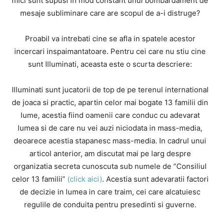
mici sunt supusi in mod constant unui bombardament de
mesaje subliminare care are scopul de a-i distruge?
Proabil va intrebati cine se afla in spatele acestor
incercari inspaimantatoare. Pentru cei care nu stiu cine
sunt Illuminati, aceasta este o scurta descriere:
Illuminati sunt jucatorii de top de pe terenul international
de joaca si practic, apartin celor mai bogate 13 familii din
lume, acestia fiind oamenii care conduc cu adevarat
lumea si de care nu vei auzi niciodata in mass-media,
deoarece acestia stapanesc mass-media. In cadrul unui
articol anterior, am discutat mai pe larg despre
organizatia secreta cunoscuta sub numele de “Consiliul
celor 13 familii”
(click aici)
. Acestia sunt adevaratii factori
de decizie in lumea in care traim, cei care alcatuiesc
regulile de conduita pentru presedinti si guverne.