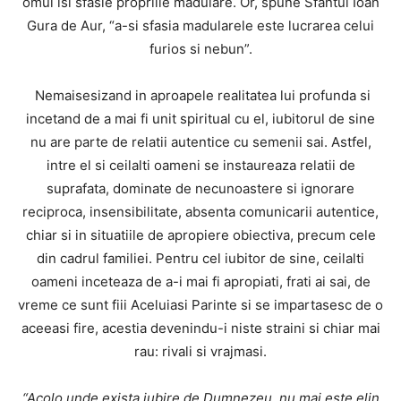
omul isi sfasie propriile madulare. Or, spune Sfantul Ioan
Gura de Aur, “a-si sfasia madularele este lucrarea celui
furios si nebun”.
Nemaisesizand in aproapele realitatea lui profunda si
incetand de a mai fi unit spiritual cu el, iubitorul de sine
nu are parte de relatii autentice cu semenii sai. Astfel,
intre el si ceilalti oameni se instaureaza relatii de
suprafata, dominate de necunoastere si ignorare
reciproca, insensibilitate, absenta comunicarii autentice,
chiar si in situatiile de apropiere obiectiva, precum cele
din cadrul familiei. Pentru cel iubitor de sine, ceilalti
oameni inceteaza de a-i mai fi apropiati, frati ai sai, de
vreme ce sunt fiii Aceluiasi Parinte si se impartasesc de o
aceeasi fire, acestia devenindu-i niste straini si chiar mai
rau: rivali si vrajmasi.
“Acolo unde exista iubire de Dumnezeu, nu mai este elin