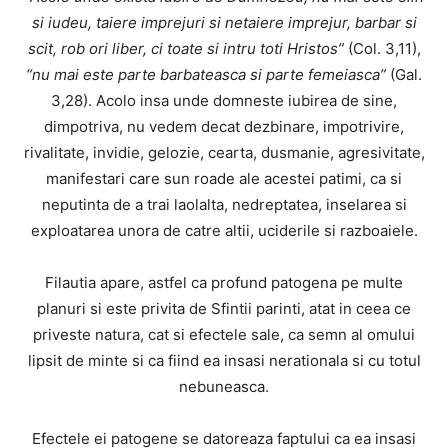
si iudeu, taiere imprejuri si netaiere imprejur, barbar si
scit, rob ori liber, ci toate si intru toti Hristos”
(Col. 3,11),
“nu mai este parte barbateasca si parte femeiasca”
(Gal.
3,28). Acolo insa unde domneste iubirea de sine,
dimpotriva, nu vedem decat dezbinare, impotrivire,
rivalitate, invidie, gelozie, cearta, dusmanie, agresivitate,
manifestari care sun roade ale acestei patimi, ca si
neputinta de a trai laolalta, nedreptatea, inselarea si
exploatarea unora de catre altii, uciderile si razboaiele.
Filautia apare, astfel ca profund patogena pe multe
planuri si este privita de Sfintii parinti, atat in ceea ce
priveste natura, cat si efectele sale, ca semn al omului
lipsit de minte si ca fiind ea insasi nerationala si cu totul
nebuneasca.
Efectele ei patogene se datoreaza faptului ca ea insasi