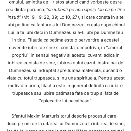
omului, amintita de Hristos atunci cand vorbeste desre
cea dintai porunca:
“sa iubesti pe aproapele tau ca pe tine
insuti”
(Mt 19, 19; 22, 39; Lc 10, 27), si care consta in a te
iubi pe tine ca faptura a lui Dumnezeu, creata dupa chipul
Lui, a te iubi deci in Dumnezeu si a-L iubi pe Dumnezeu
in tine. Filautia ca patima este o pervertire a acestei
cuvenite iubiri de sine si consta, dimpotriva, in “amorul
propriu”, in sensul negativ al acestui cuvant, adica in
iubirea egoista de sine, iubirea eului cazut, instrainat de
Dumnezeu si indreptat spre lumea materiala, ducand o
viata cu totul trupeasca, si nu una spirituala. Pentru acest
motiv din urma, filautia este in general definita ca iubire
trupeasca sau iubire patimasa fata de trup si fata de
“aplecarile lui pacatoase”.
Sfantul Maxim Marturisitorul descrie procesul care-l
duce pe om de la uitarea lui Dumnezeu la iubirea de sine,