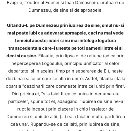
Evagrie, Teodor al Edesei si Ioan Damaschin: uratoare de
Dumnezeu, de sine si de aproapele.
Uitandu-L pe Dumnezeu prin iubirea de sine, omul nu-si
mai poate iubi cu adevarat aproapele, caci nu mai vede
temeiul acestei iubiri si nu mai intelege legatura
transcedentala care-i uneste pe toti oamenii intre ei si
deci si cu sine.
Filautia, prin lipsa ei de ratiune (adica prin
neperceperea Logosului, principiu unificator al celor
departate, si in acelasi timp prin separarea de El), naste
dezbinarea celor care se afla in unire. Astfel, filautia sta la
obarsia “dezbinarii care domneste intre cei uniti prin fire”.
Din pricina ei, “s-a taiat firea ce unica in nenumarate
particele”, spune tot el, adaugand: “iubirea de sine ne-a
rupt la inceput prin placere in chip inselator de
Dumnezeu si unii de altii; (…) ea a taiat in multe parti firea
cea una”. Rupandu-se de ceilalti, prin iubirea de sine,