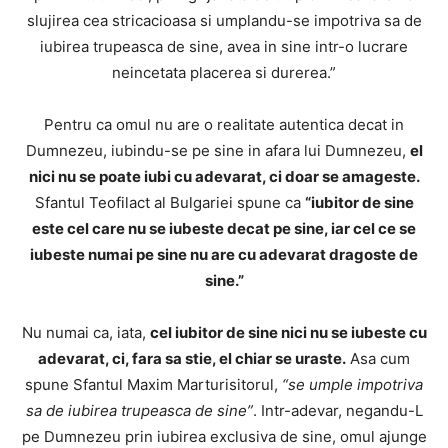
slujirea cea stricacioasa si umplandu-se impotriva sa de
iubirea trupeasca de sine, avea in sine intr-o lucrare
neincetata placerea si durerea.”
Pentru ca omul nu are o realitate autentica decat in
Dumnezeu, iubindu-se pe sine in afara lui Dumnezeu,
el
nici nu se poate iubi cu adevarat, ci doar se amageste.
Sfantul Teofilact al Bulgariei spune ca
“iubitor de sine
este cel care nu se iubeste decat pe sine, iar cel ce se
iubeste numai pe sine nu are cu adevarat dragoste de
sine.”
Nu numai ca, iata,
cel iubitor de sine nici nu se iubeste cu
adevarat, ci, fara sa stie, el chiar se uraste.
Asa cum
spune Sfantul Maxim Marturisitorul,
“se umple impotriva
sa de iubirea trupeasca de sine”
. Intr-adevar, negandu-L
pe Dumnezeu prin iubirea exclusiva de sine, omul ajunge