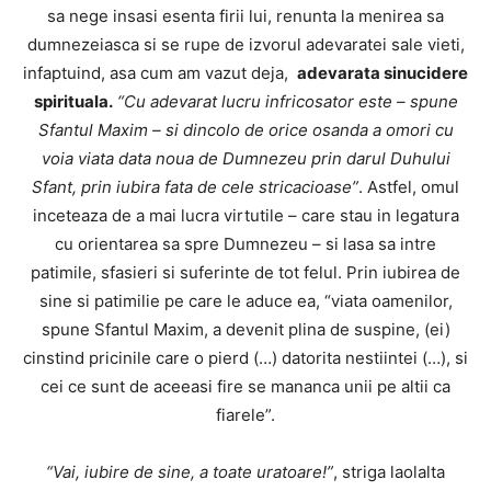
sa nege insasi esenta firii lui, renunta la menirea sa
dumnezeiasca si se rupe de izvorul adevaratei sale vieti,
infaptuind, asa cum am vazut deja,
adevarata sinucidere
spirituala.
“Cu adevarat lucru infricosator este – spune
Sfantul Maxim – si dincolo de orice osanda a omori cu
voia viata data noua de Dumnezeu prin darul Duhului
Sfant, prin iubira fata de cele stricacioase”
. Astfel, omul
inceteaza de a mai lucra virtutile – care stau in legatura
cu orientarea sa spre Dumnezeu – si lasa sa intre
patimile, sfasieri si suferinte de tot felul. Prin iubirea de
sine si patimilie pe care le aduce ea, “viata oamenilor,
spune Sfantul Maxim, a devenit plina de suspine, (ei)
cinstind pricinile care o pierd (…) datorita nestiintei (…), si
cei ce sunt de aceeasi fire se mananca unii pe altii ca
fiarele”.
“Vai, iubire de sine, a toate uratoare!”
, striga laolalta