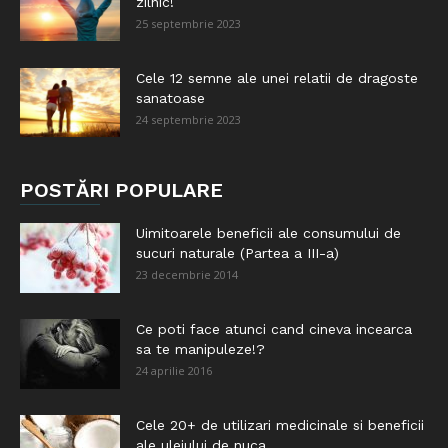
zilnic!
25 septembrie 2023
Cele 12 semne ale unei relatii de dragoste
sanatoase
24 septembrie 2023
POSTĂRI POPULARE
Uimitoarele beneficii ale consumului de
sucuri naturale (Partea a III-a)
23 decembrie 2014
Ce poti face atunci cand cineva incearca
sa te manipuleze!?
24 aprilie 2016
Cele 20+ de utilizari medicinale si beneficii
ale uleiului de nuca...