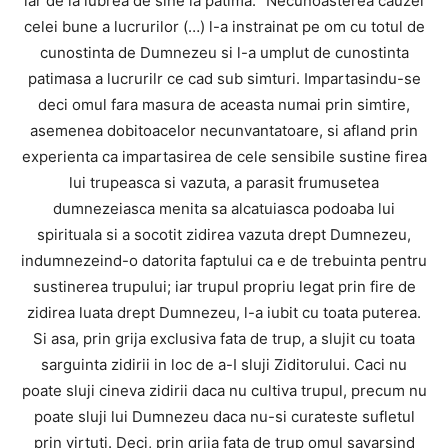
iar de la iubrea de sine la patima: “Necunoasterea cauzei
celei bune a lucrurilor (…) l-a instrainat pe om cu totul de
cunostinta de Dumnezeu si l-a umplut de cunostinta
patimasa a lucrurilr ce cad sub simturi. Impartasindu-se
deci omul fara masura de aceasta numai prin simtire,
asemenea dobitoacelor necunvantatoare, si afland prin
experienta ca impartasirea de cele sensibile sustine firea
lui trupeasca si vazuta, a parasit frumusetea
dumnezeiasca menita sa alcatuiasca podoaba lui
spirituala si a socotit zidirea vazuta drept Dumnezeu,
indumnezeind-o datorita faptului ca e de trebuinta pentru
sustinerea trupului; iar trupul propriu legat prin fire de
zidirea luata drept Dumnezeu, l-a iubit cu toata puterea.
Si asa, prin grija exclusiva fata de trup, a slujit cu toata
sarguinta zidirii in loc de a-I sluji Ziditorului. Caci nu
poate sluji cineva zidirii daca nu cultiva trupul, precum nu
poate sluji lui Dumnezeu daca nu-si curateste sufletul
prin virtuti. Deci, prin grija fata de trup omul savarsind