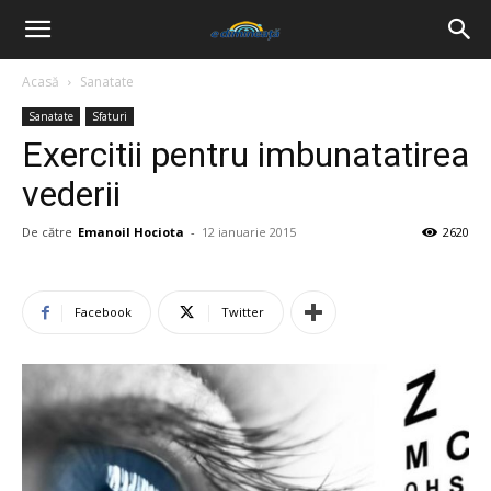
Acasă
Sanatate
Sanatate
Sfaturi
Exercitii pentru imbunatatirea
vederii
De către
Emanoil Hociota
-
12 ianuarie 2015
2620
Facebook
Twitter