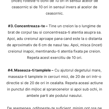
(incet) roteste-ti ochii de 10 ori in sensul acelor de
ceasornic si de 10 ori in sensul invers al acelor de
ceasornic.
#3. Concentreaza-te –
Tine un creion la o lungime de
brat de corpul tau si concentreaza-ti atentia asupra sa.
Apoi, adu creionul aproape pana cand este la o distanta
de aproximativ de 6 cm de nasul tau. Apoi, misca (incet)
creionul inapoi, mentinandu-ti atentia fixata pe creion.
Repeta acest exercitiu de 10 ori.
#4. Maseaza-ti tamplele –
Cu ajutorul degetului mare,
maseaza-ti tamplele in cercuri mici, de 20 de ori intr-o
directie si de 20 de ori in cealalta. Repeta aceasi actiune
in punctul din mijloc al sprancenelor si apoi sub ochi, in
ambele parti ale podului nasului.
De asemenea, odihneste-te suficient, minim opt ore pe